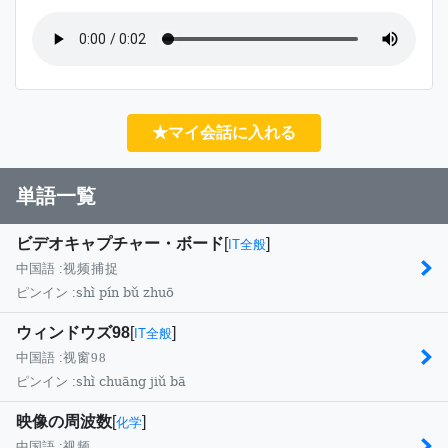
★マイ会話に入れる
単語一覧
ビデオキャプチャー・ボード
[
]
IT全般
中国語 :
视频捕捉
shì pín bǔ zhuō
ピンイン :
ウィンドウズ98
[
]
IT全般
中国語 :
视窗98
shì chuāng jiǔ bā
ピンイン :
映像の周波数
[
]
化学
中国語 :
视频