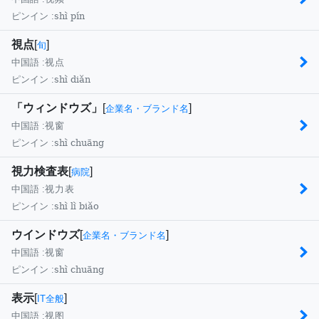
shì pín
ピンイン :
視点
[
]
旬
中国語 :
视点
shì diǎn
ピンイン :
「ウィンドウズ」
[
]
企業名・ブランド名
中国語 :
视窗
shì chuāng
ピンイン :
視力検査表
[
]
病院
中国語 :
视力表
shì lì biǎo
ピンイン :
ウインドウズ
[
]
企業名・ブランド名
中国語 :
视窗
shì chuāng
ピンイン :
表示
[
]
IT全般
中国語 :
视图