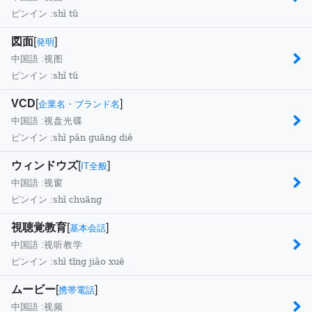
shì tú
ピンイン :
図面
[
]
発明
中国語 :
视图
shì tú
ピンイン :
VCD
[
]
企業名・ブランド名
中国語 :
视盘光碟
shì pán guāng dié
ピンイン :
ウィンドウズ
[
]
IT全般
中国語 :
视窗
shì chuāng
ピンイン :
視聴覚教育
[
]
基本会話
中国語 :
视听教学
shì tīng jiào xué
ピンイン :
ムービー
[
]
携帯電話
中国語 :
视频