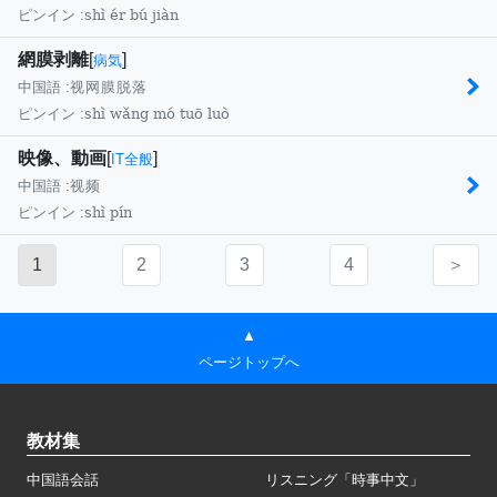
shì ér bú jiàn
ピンイン :
網膜剥離
[
]
病気
中国語 :
视网膜脱落
shì wǎng mó tuō luò
ピンイン :
映像、動画
[
]
IT全般
中国語 :
视频
shì pín
ピンイン :
1
2
3
4
＞
▲
ページトップへ
教材集
中国語会話
リスニング「時事中文」