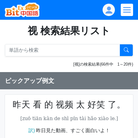
视 検索結果リスト
[视]の検索結果(66件中 1～20件)
ピックアップ例文
昨天 看 的 视频 太 好笑 了。
[zuó tiān kàn de shì pín tài hǎo xiào le.]
訳)
昨日見た動画、すごく面白いよ！