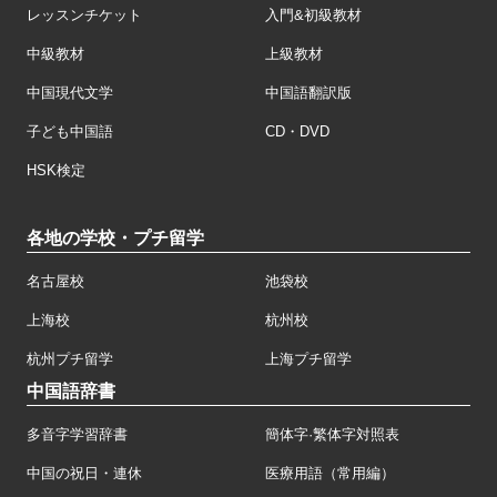
レッスンチケット
入門&初級教材
中級教材
上級教材
中国現代文学
中国語翻訳版
子ども中国語
CD・DVD
HSK検定
各地の学校・プチ留学
名古屋校
池袋校
上海校
杭州校
杭州プチ留学
上海プチ留学
中国語辞書
多音字学習辞書
簡体字·繁体字対照表
中国の祝日・連休
医療用語（常用編）