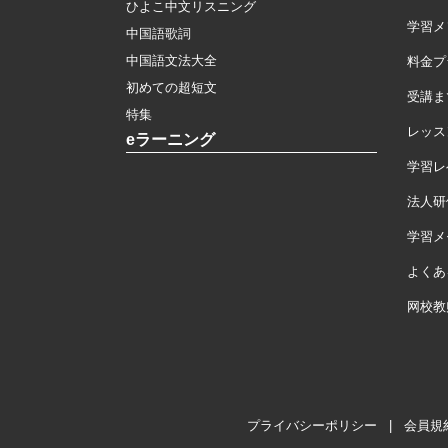
ひよこ中文リスニング
学習メ
中国語歌詞
中国語文法大全
料金プ
初めての超短文
受講ま
特集
レッス
eラーニング
学習レ
法人研
学習メモ
よくあ
网校教
プライバシーポリシー
|
会員規