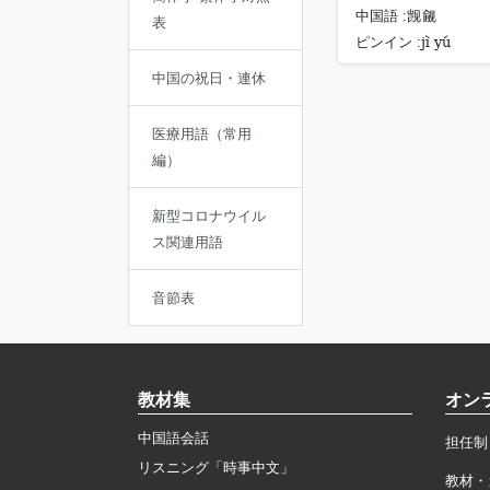
中国語 :
觊觎
表
jì yú
ピンイン :
中国の祝日・連休
医療用語（常用
編）
新型コロナウイル
ス関連用語
音節表
教材集
オン
中国語会話
担任制
リスニング「時事中文」
教材・