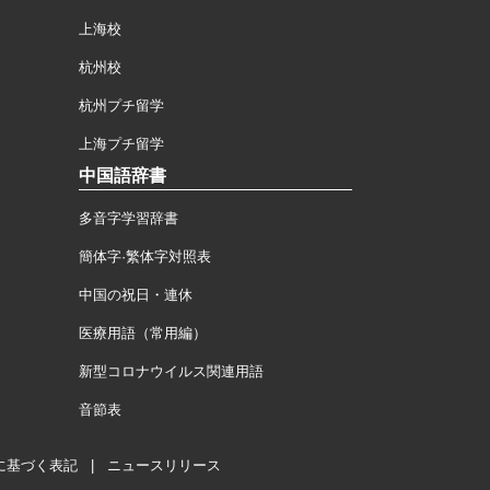
上海校
杭州校
杭州プチ留学
上海プチ留学
中国語辞書
多音字学習辞書
簡体字·繁体字対照表
中国の祝日・連休
医療用語（常用編）
新型コロナウイルス関連用語
音節表
に基づく表記
|
ニュースリリース