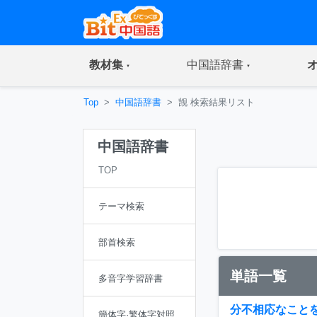
(current)
(current)
教材集
中国語辞書
Top
中国語辞書
觊 検索結果リスト
中国語辞書
TOP
テーマ検索
部首検索
単語一覧
多音字学習辞書
分不相応なこと
簡体字·繁体字対照