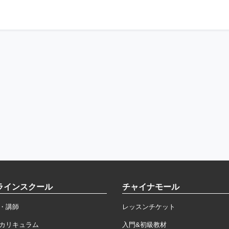
ラインスクール
チャイナモール
・講師
レッスンチケット
カリキュラム
入門&初級教材