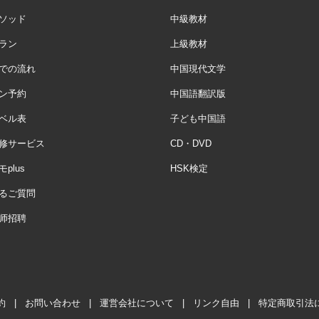
ソッド
中級教材
ラン
上級教材
での流れ
中国現代文学
ン予約
中国語翻訳版
ベル表
子ども中国語
修サービス
CD・DVD
plus
HSK検定
るご質問
师招聘
約
|
お問い合わせ
|
運営会社について
|
リンク自由
|
特定商取引法