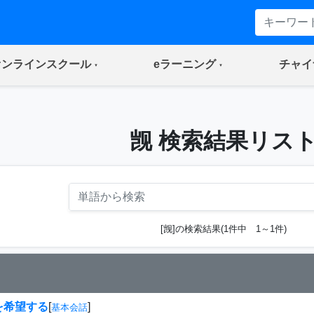
(current)
(current)
オンラインスクール
eラーニング
チャイ
觊 検索結果リス
[觊]の検索結果(1件中 1～1件)
を希望する
[
]
基本会話