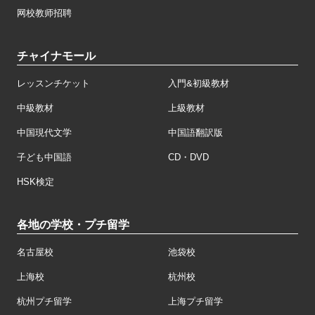
网校教师招聘
チャイナモール
レッスンチケット
入門&初級教材
中級教材
上級教材
中国現代文学
中国語翻訳版
子ども中国語
CD・DVD
HSK検定
各地の学校・プチ留学
名古屋校
池袋校
上海校
杭州校
杭州プチ留学
上海プチ留学