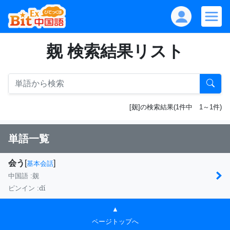
觌 検索結果リスト
[觌]の検索結果(1件中 1～1件)
単語一覧
会う
[
]
基本会話
中国語 :
觌
dí
ピンイン :
▲
ページトップへ