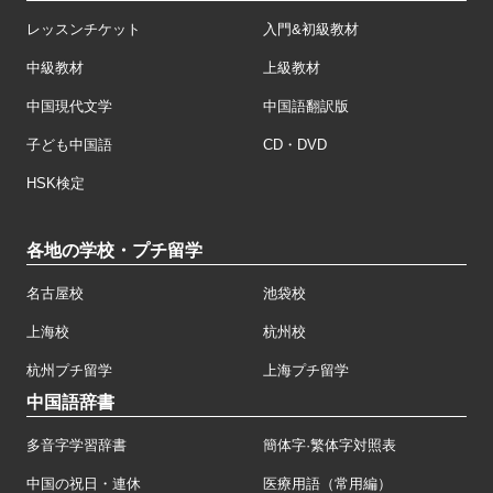
レッスンチケット
入門&初級教材
中級教材
上級教材
中国現代文学
中国語翻訳版
子ども中国語
CD・DVD
HSK検定
各地の学校・プチ留学
名古屋校
池袋校
上海校
杭州校
杭州プチ留学
上海プチ留学
中国語辞書
多音字学習辞書
簡体字·繁体字対照表
中国の祝日・連休
医療用語（常用編）