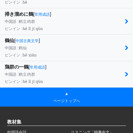
hè
ピンイン :
掃き溜めに鶴
[
]
常用成語
中国語 :
鹤立鸡群
hè lì jī qún
ピンイン :
鶴仙
[
]
中国古典文学
中国語 :
鹤仙
hè xiān
ピンイン :
鶏群の一鶴
[
]
常用成語
中国語 :
鹤立鸡群
hè lì jī qún
ピンイン :
▲
ページトップへ
教材集
中国語会話
リスニング「時事中文」