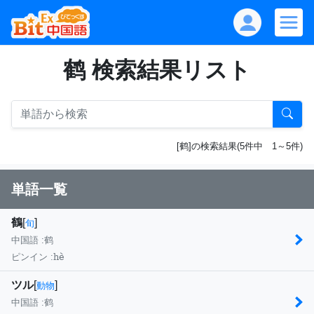
鹤 検索結果リスト
[鹤]の検索結果(5件中 1～5件)
単語一覧
鶴
[
]
旬
中国語 :
鹤
hè
ピンイン :
ツル
[
]
動物
中国語 :
鹤