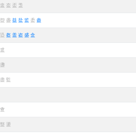
盅
盇
盃
盄
盌
盏
益
盐
监
盉
盎
盕
盔
盖
盗
盛
盒
盚
盞
盡
監
盦
盩
盪