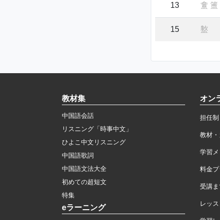
13
盫
簠
15
盭
教材集
オン
中国語会話
担任制
リスニング「時事中文」
教材・
ひよこ中文リスニング
学習メ
中国語歌詞
中国語文法大全
料金プ
初めての超短文
受講ま
特集
レッス
eラーニング