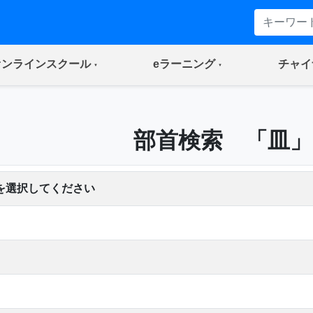
(current)
(current)
オンラインスクール
eラーニング
チャイ
部首検索 「皿」
を選択してください