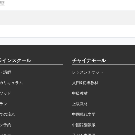
盬
ラインスクール
チャイナモール
・講師
レッスンチケット
カリキュラム
入門&初級教材
ソッド
中級教材
ラン
上級教材
での流れ
中国現代文学
ン予約
中国語翻訳版