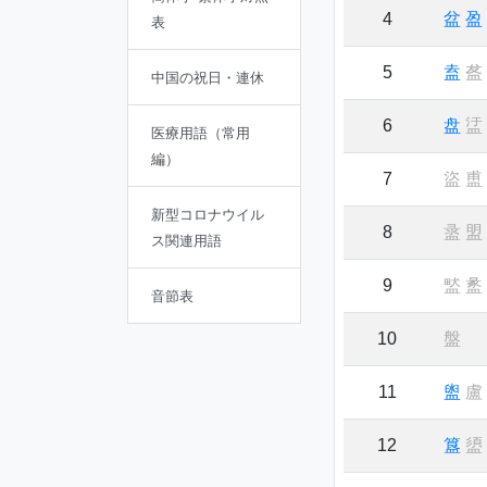
4
盆
盈
表
5
盍
盋
中国の祝日・連休
6
盘
盓
医療用語（常用
編）
7
盜
盙
新型コロナウイル
8
盝
盟
ス関連用語
9
盢
盠
音節表
10
盤
11
盥
盧
12
簋
盨