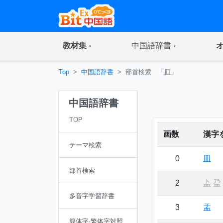
(current)
(current)
教材集
中国語辞書
Top
中国語辞書
部首検索 「皿」
中国語辞書
TOP
画数
漢字
テーマ検索
0
皿
部首検索
2
盀
盁
多音字学習辞書
3
盂
簡体字·繁体字対照