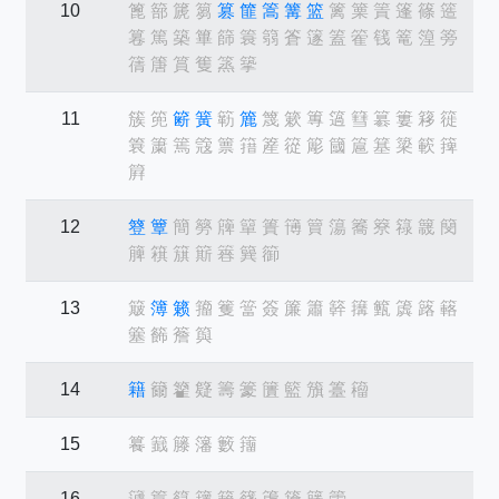
10
篦
篰
篪
篘
篡
篚
篙
篝
篮
篱
篥
篢
篷
篠
簉
篹
篤
築
篳
篩
簑
篛
篬
篴
篕
篧
篯
篭
篞
篣
篟
篖
篔
篗
篜
篫
11
簇
篼
簖
簧
簕
簏
篾
簌
篿
簻
篲
簒
簍
簃
簁
簔
簘
篶
簆
篻
簎
簅
篵
簓
簂
簄
簊
簗
簐
篺
簈
12
簦
簟
簡
簩
簰
簞
簣
簙
簤
簜
簥
簝
簶
簚
簢
簲
簯
簱
簛
簭
簨
篽
13
簸
簿
籁
籀
籆
簹
簽
簾
簫
簳
簼
籈
簴
簬
簵
簺
籂
簷
籅
14
籍
籋
籊
籎
籌
籇
籄
籃
籏
籉
籕
15
籑
籖
籐
籓
籔
籒
16
籧
籝
籙
籜
籟
籛
籚
籡
籘
籗