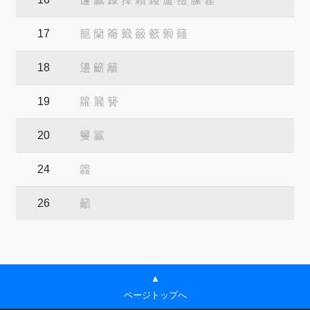
17
籠
籣
籥
籤
籢
籨
籞
籦
18
籩
籪
籬
19
籮
籭
籫
20
籰
籯
24
籱
26
籲
▲
ページトップへ