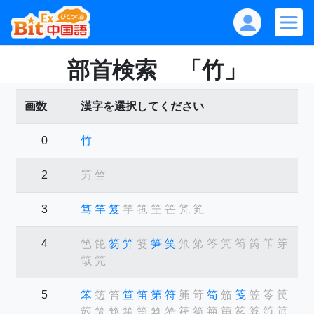
部首検索 「竹」
画数
漢字を選択してください
0
竹
2
竻
竺
3
笃
竿
笈
竽
竾
笁
笀
竼
笂
4
笆
笓
笏
笄
笅
笋
笑
笊
笫
笒
笐
笉
笍
笇
笌
笖
笎
5
笨
笾
笞
笪
笛
第
符
笰
笴
笱
笳
笺
笠
笭
笢
笯
笸
筇
笙
笥
笤
笮
笩
笣
笧
笚
笗
笲
笵
笟