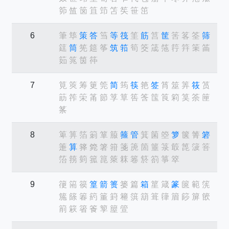
笷
笽
笝
笡
笻
笘
笶
笹
笜
6
筆
筚
策
答
筜
等
筏
筀
筋
筥
筐
筈
笿
筌
筛
筳
筒
筅
筵
筝
筑
筘
筍
筊
筬
筂
筕
筓
筙
筁
筎
筄
筃
筗
7
筧
筴
筹
筻
筦
简
筠
筷
筢
签
筲
筮
筭
筱
筼
筯
筰
筞
筩
節
筟
筸
筶
筨
筺
筤
筣
筽
筡
筪
筿
8
箄
箅
箔
箣
箪
箙
箍
管
箕
箘
箜
箩
箧
箐
箬
箑
算
箨
箢
箸
箝
箋
箎
箇
箠
箓
箃
箆
箥
箁
箈
箉
箌
箛
箟
箂
箖
箞
箊
箚
箏
箤
9
箯
篅
篌
篁
箭
篑
篓
篇
箱
篂
箴
篆
篋
範
箲
箷
篨
箺
箹
箽
篈
篐
篊
箶
箿
箻
篃
篎
箳
篏
箾
篍
箵
篒
箰
箼
箮