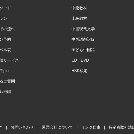
ソッド
中級教材
ラン
上級教材
での流れ
中国現代文学
ン予約
中国語翻訳版
ベル表
子ども中国語
修サービス
CD・DVD
plus
HSK検定
るご質問
师招聘
約
|
お問い合わせ
|
運営会社について
|
リンク自由
|
特定商取引法