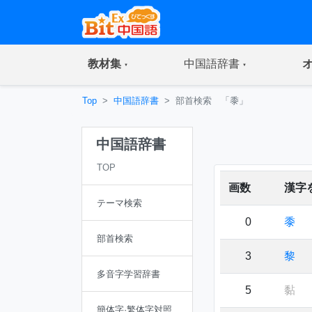
(current)
(current)
教材集
中国語辞書
Top
中国語辞書
部首検索 「黍」
中国語辞書
TOP
画数
漢字
テーマ検索
0
黍
部首検索
3
黎
多音字学習辞書
5
黏
簡体字·繁体字対照