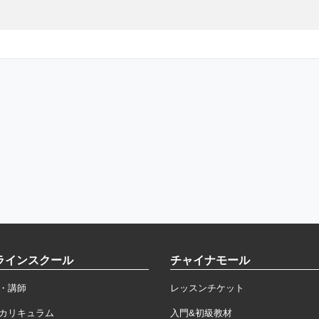
ラインスクール
チャイナモール
・講師
レッスンチケット
カリキュラム
入門&初級教材