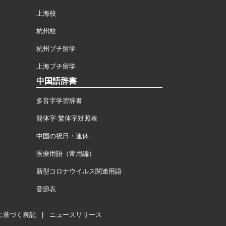
上海校
杭州校
杭州プチ留学
上海プチ留学
中国語辞書
多音字学習辞書
簡体字·繁体字対照表
中国の祝日・連休
医療用語（常用編）
新型コロナウイルス関連用語
音節表
に基づく表記
|
ニュースリリース