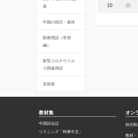
10
黐
表
中国の祝日・連休
医療用語（常用
編）
新型コロナウイル
ス関連用語
音節表
教材集
オン
中国語会話
担任制
リスニング「時事中文」
教材・