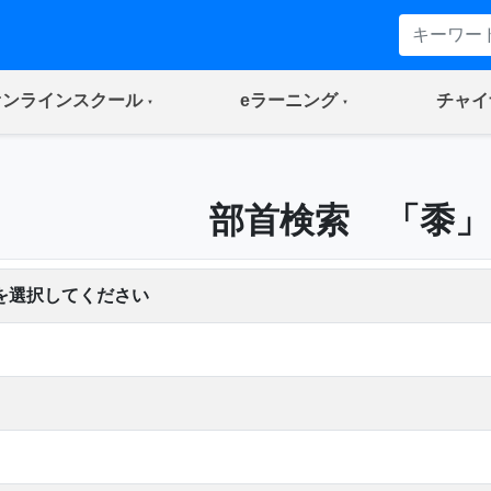
(current)
(current)
オンラインスクール
eラーニング
チャイ
部首検索 「黍」
を選択してください