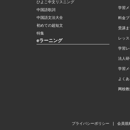
ひよこ中文リスニング
学習メ
中国語歌詞
中国語文法大全
料金プ
初めての超短文
受講ま
特集
レッス
eラーニング
学習レ
法人研
学習メモ
よくあ
网校教
プライバシーポリシー
|
会員規