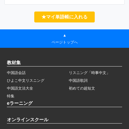
★マイ単語帳に入れる
▲
ページトップへ
教材集
中国語会話
リスニング「時事中文」
ひよこ中文リスニング
中国語歌詞
中国語文法大全
初めての超短文
特集
eラーニング
オンラインスクール