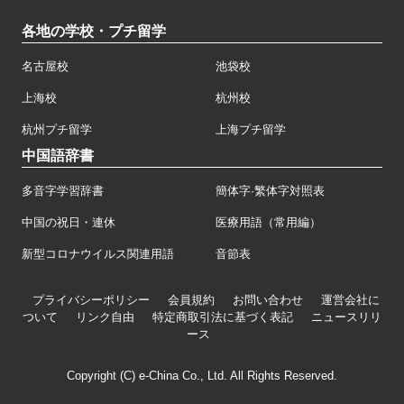
各地の学校・プチ留学
名古屋校
池袋校
上海校
杭州校
杭州プチ留学
上海プチ留学
中国語辞書
多音字学習辞書
簡体字·繁体字対照表
中国の祝日・連休
医療用語（常用編）
新型コロナウイルス関連用語
音節表
プライバシーポリシー
会員規約
お問い合わせ
運営会社に
ついて
リンク自由
特定商取引法に基づく表記
ニュースリリ
ース
Copyright (C) e-China Co., Ltd. All Rights Reserved.