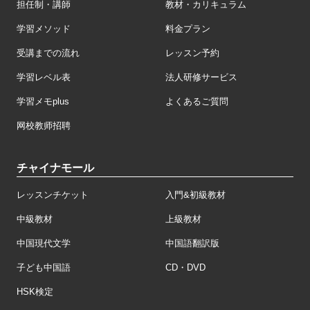
担任制・講師
教材・カリキュラム
学習メソッド
料金プラン
受講までの流れ
レッスン予約
学習レベル表
法人研修サービス
学習メモplus
よくあるご質問
网校教师招聘
チャイナモール
レッスンチケット
入門&初級教材
中級教材
上級教材
中国現代文学
中国語翻訳版
子ども中国語
CD・DVD
HSK検定