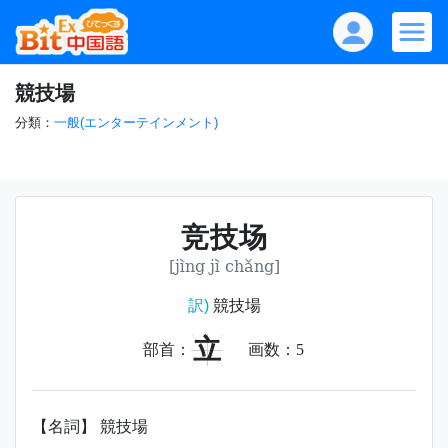
競技場
分類：
一般(エンターテインメント)
竞技场
[jìng jì chǎng]
訳)
競技場
立
部首：
画数：
5
【名詞】 競技場