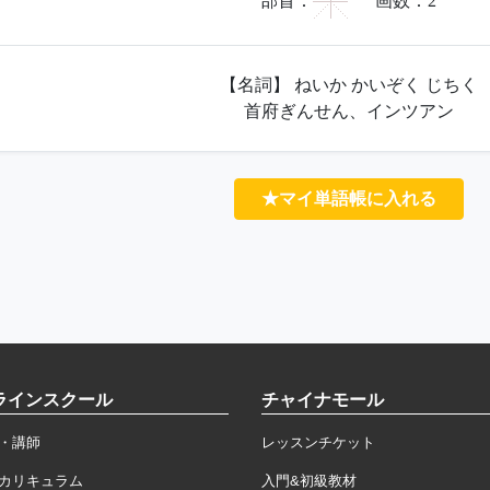
宀
部首：
画数：
2
【名詞】 ねいか かいぞく じちく
首府ぎんせん、インツアン
★マイ単語帳に入れる
ラインスクール
チャイナモール
・講師
レッスンチケット
カリキュラム
入門&初級教材