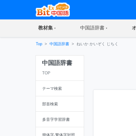
(current)
(current)
教材集
中国語辞書
Top
中国語辞書
ねいか かいぞく じちく
中国語辞書
TOP
テーマ検索
部首検索
多音字学習辞書
簡体字·繁体字対照