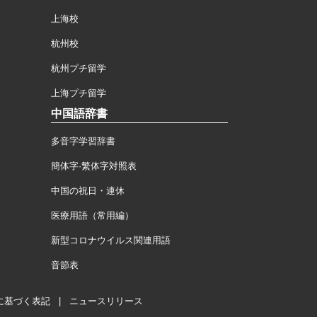
上海校
杭州校
杭州プチ留学
上海プチ留学
中国語辞書
多音字学習辞書
簡体字·繁体字対照表
中国の祝日・連休
医療用語（常用編）
新型コロナウイルス関連用語
音節表
に基づく表記
|
ニュースリリース