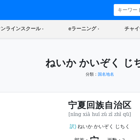
(current)
(current)
オンラインスクール
eラーニング
チャイ
ねいか かいぞく じ
分類：
国名地名
宁夏回族自治区
[níng xià huí zú zì zhì qū]
訳)
ねいか かいぞく じちく