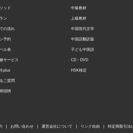
ソッド
中級教材
ラン
上級教材
での流れ
中国現代文学
ン予約
中国語翻訳版
ベル表
子ども中国語
修サービス
CD・DVD
plus
HSK検定
るご質問
师招聘
約
|
お問い合わせ
|
運営会社について
|
リンク自由
|
特定商取引法