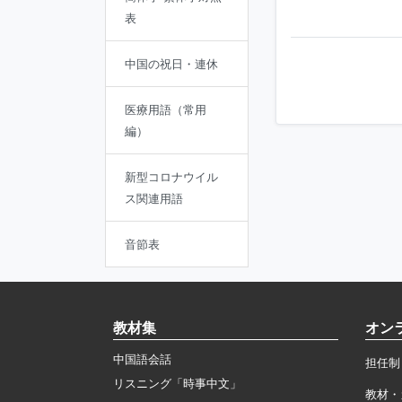
表
中国の祝日・連休
医療用語（常用
編）
新型コロナウイル
ス関連用語
音節表
教材集
オン
中国語会話
担任制
リスニング「時事中文」
教材・