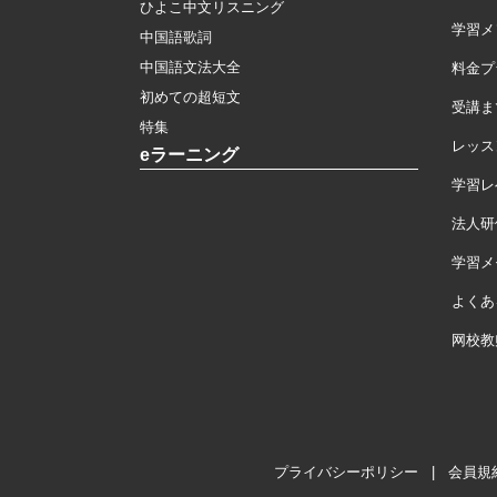
ひよこ中文リスニング
学習メ
中国語歌詞
中国語文法大全
料金プ
初めての超短文
受講ま
特集
レッス
eラーニング
学習レ
法人研
学習メモ
よくあ
网校教
プライバシーポリシー
|
会員規