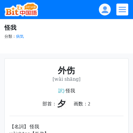
怪我
分類：
病気
外伤
[wài shāng]
訳)
怪我
夕
部首：
画数：
2
【名詞】 怪我