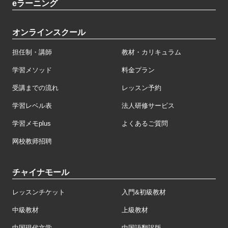
eラーニング
オンラインスクール
担任制・講師
教材・カリキュラム
学習メソッド
料金プラン
受講までの流れ
レッスン予約
学習レベル表
法人研修サービス
学習メモplus
よくあるご質問
网校教师招聘
チャイナモール
レッスンチケット
入門&初級教材
中級教材
上級教材
中国現代文学
中国語翻訳版