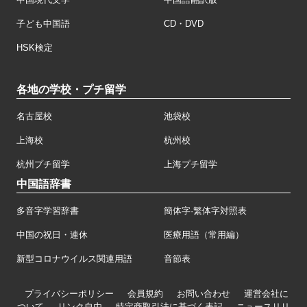
子ども中国語
CD・DVD
HSK検定
各地の学校・プチ留学
名古屋校
池袋校
上海校
杭州校
杭州プチ留学
上海プチ留学
中国語辞書
多音字学習辞書
簡体字·繁体字対照表
中国の祝日・連休
医療用語（常用編）
新型コロナウイルス関連用語
音節表
プライバシーポリシー
会員規約
お問い合わせ
運営会社に
ついて
リンク自由
特定商取引法に基づく表記
ニュースリリ