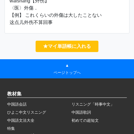
wàishāng【外伤】
〈医〉外傷．
【例】 これくらいの外傷は大したことない
这点儿外伤不算回事
★マイ単語帳に入れる
▲
ページトップへ
教材集
中国語会話
リスニング「時事中文」
ひよこ中文リスニング
中国語歌詞
中国語文法大全
初めての超短文
特集