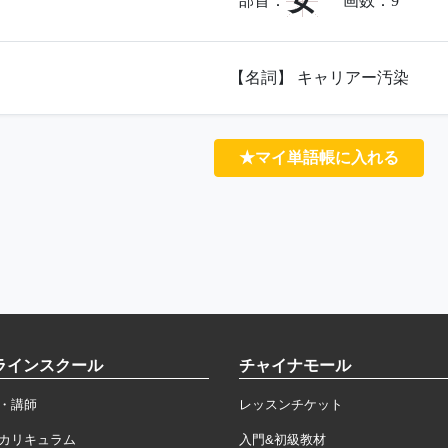
女
部首：
画数：
9
【名詞】 キャリアー汚染
★マイ単語帳に入れる
ラインスクール
チャイナモール
・講師
レッスンチケット
カリキュラム
入門&初級教材