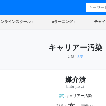
(current)
(current)
オンラインスクール
eラーニング
チャイ
キャリアー汚染
分類：
工学
媒介渍
[méi jiè zì]
訳)
キャリアー汚染