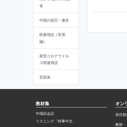
表
中国の祝日・連休
医療用語（常用
編）
新型コロナウイル
ス関連用語
音節表
教材集
オン
中国語会話
担任制
リスニング「時事中文」
教材・