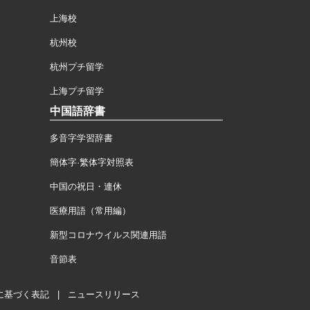
上海校
杭州校
杭州プチ留学
上海プチ留学
中国語辞書
多音字学習辞書
簡体字·繁体字対照表
中国の祝日・連休
医療用語（常用編）
新型コロナウイルス関連用語
音節表
に基づく表記
|
ニュースリリース