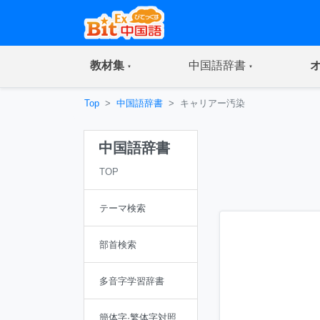
(current)
(current)
教材集
中国語辞書
Top
中国語辞書
キャリアー汚染
中国語辞書
TOP
テーマ検索
部首検索
多音字学習辞書
簡体字·繁体字対照