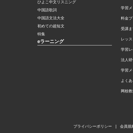
ひよこ中文リスニング
学習メ
中国語歌詞
中国語文法大全
料金プ
初めての超短文
受講ま
特集
レッス
eラーニング
学習レ
法人研
学習メモ
よくあ
网校教
プライバシーポリシー
|
会員規