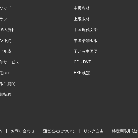
ソッド
中級教材
ラン
上級教材
での流れ
中国現代文学
ン予約
中国語翻訳版
ベル表
子ども中国語
修サービス
CD・DVD
plus
HSK検定
るご質問
师招聘
約
|
お問い合わせ
|
運営会社について
|
リンク自由
|
特定商取引法