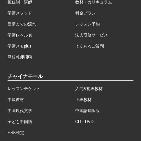
担任制・講師
教材・カリキュラム
学習メソッド
料金プラン
受講までの流れ
レッスン予約
学習レベル表
法人研修サービス
学習メモplus
よくあるご質問
网校教师招聘
チャイナモール
レッスンチケット
入門&初級教材
中級教材
上級教材
中国現代文学
中国語翻訳版
子ども中国語
CD・DVD
HSK検定