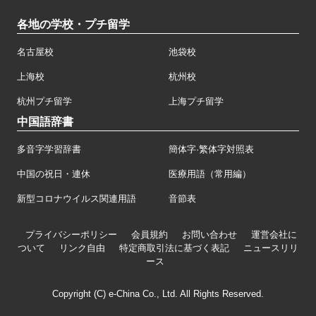
各地の学校・プチ留学
名古屋校
池袋校
上海校
杭州校
杭州プチ留学
上海プチ留学
中国語辞書
多音字学習辞書
簡体字·繁体字対照表
中国の祝日・連休
医療用語（常用編）
新型コロナウイルス関連用語
音節表
プライバシーポリシー
会員規約
お問い合わせ
運営会社に
ついて
リンク自由
特定商取引法に基づく表記
ニュースリリ
ース
Copyright (C) e-China Co., Ltd. All Rights Reserved.