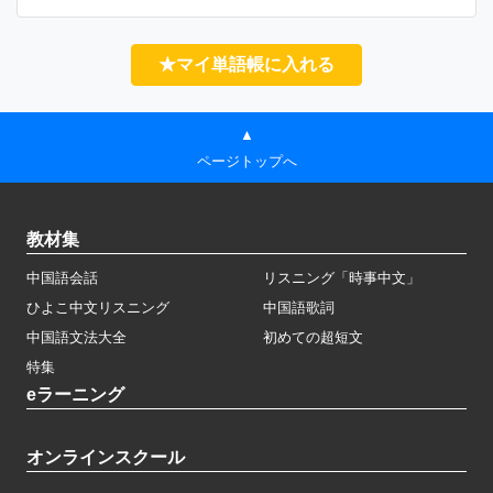
★マイ単語帳に入れる
▲
ページトップへ
教材集
中国語会話
リスニング「時事中文」
ひよこ中文リスニング
中国語歌詞
中国語文法大全
初めての超短文
特集
eラーニング
オンラインスクール