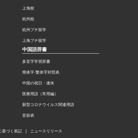
上海校
杭州校
杭州プチ留学
上海プチ留学
中国語辞書
多音字学習辞書
簡体字·繁体字対照表
中国の祝日・連休
医療用語（常用編）
新型コロナウイルス関連用語
音節表
に基づく表記
|
ニュースリリース