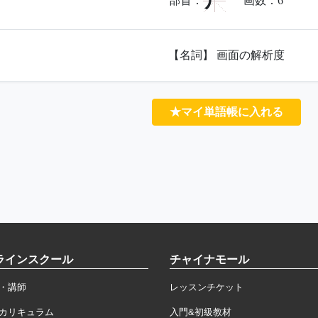
尸
部首：
画数：
6
【名詞】 画面の解析度
★マイ単語帳に入れる
ラインスクール
チャイナモール
・講師
レッスンチケット
カリキュラム
入門&初級教材