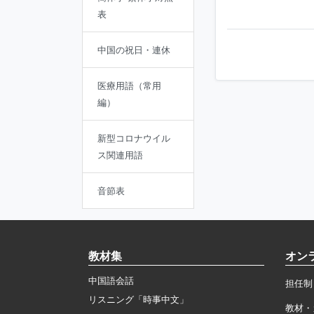
表
中国の祝日・連休
医療用語（常用
編）
新型コロナウイル
ス関連用語
音節表
教材集
オン
中国語会話
担任制
リスニング「時事中文」
教材・