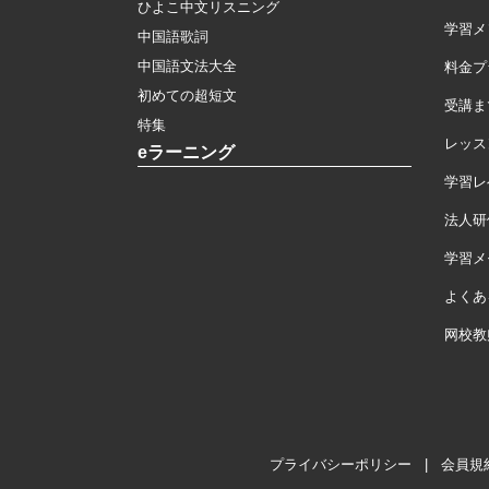
ひよこ中文リスニング
学習メ
中国語歌詞
中国語文法大全
料金プ
初めての超短文
受講ま
特集
レッス
eラーニング
学習レ
法人研
学習メモ
よくあ
网校教
プライバシーポリシー
|
会員規