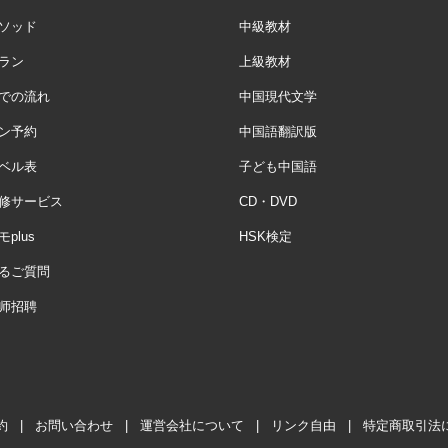
ソッド
中級教材
ラン
上級教材
での流れ
中国現代文学
ン予約
中国語翻訳版
ベル表
子ども中国語
修サービス
CD・DVD
plus
HSK検定
るご質問
师招聘
約
|
お問い合わせ
|
運営会社について
|
リンク自由
|
特定商取引法