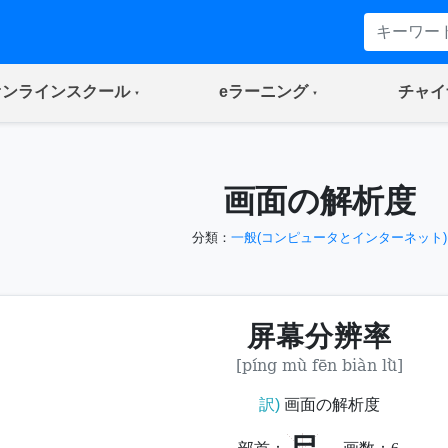
(current)
(current)
オンラインスクール
eラーニング
チャイ
画面の解析度
分類：
一般(コンピュータとインターネット)
屏幕分辨率
[píng mù fēn biàn lǜ]
訳)
画面の解析度