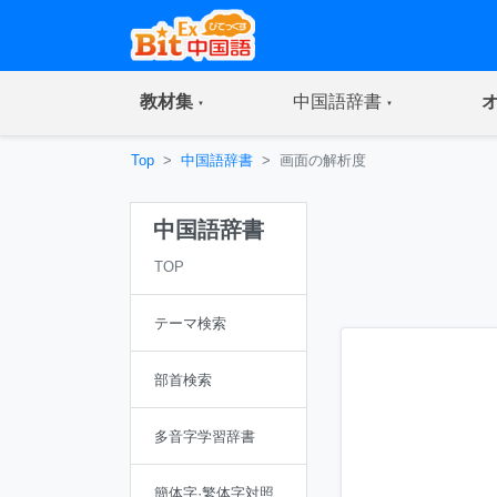
(current)
(current)
教材集
中国語辞書
Top
中国語辞書
画面の解析度
中国語辞書
TOP
テーマ検索
部首検索
多音字学習辞書
簡体字·繁体字対照