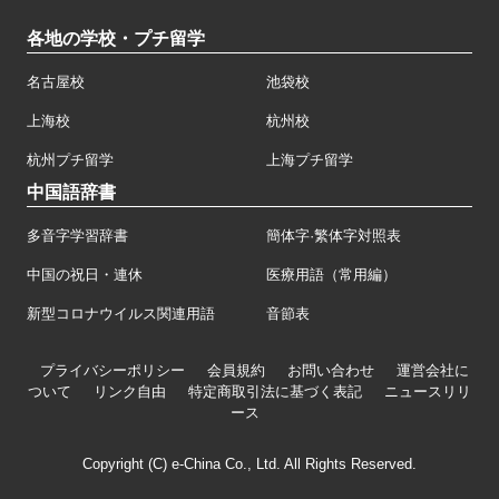
各地の学校・プチ留学
名古屋校
池袋校
上海校
杭州校
杭州プチ留学
上海プチ留学
中国語辞書
多音字学習辞書
簡体字·繁体字対照表
中国の祝日・連休
医療用語（常用編）
新型コロナウイルス関連用語
音節表
プライバシーポリシー
会員規約
お問い合わせ
運営会社に
ついて
リンク自由
特定商取引法に基づく表記
ニュースリリ
ース
Copyright (C) e-China Co., Ltd. All Rights Reserved.