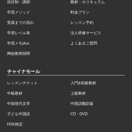
担任制・講師
教材・カリキュラム
学習メソッド
料金プラン
受講までの流れ
レッスン予約
学習レベル表
法人研修サービス
学習メモplus
よくあるご質問
网校教师招聘
チャイナモール
レッスンチケット
入門&初級教材
中級教材
上級教材
中国現代文学
中国語翻訳版
子ども中国語
CD・DVD
HSK検定