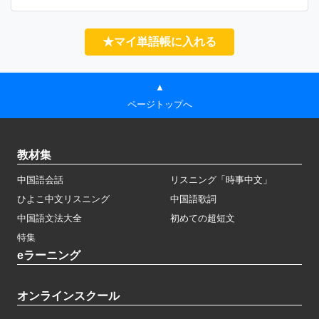
★マイ単語帳に入れる
▲
ページトップへ
教材集
中国語会話
リスニング「時事中文」
ひよこ中文リスニング
中国語歌詞
中国語文法大全
初めての超短文
特集
eラーニング
オンラインスクール