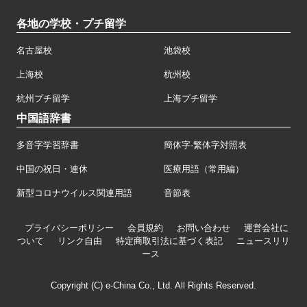
各地の学校・プチ留学
名古屋校
池袋校
上海校
杭州校
杭州プチ留学
上海プチ留学
中国語辞書
多音字学習辞書
簡体字·繁体字対照表
中国の祝日・連休
医療用語（常用編）
新型コロナウイルス関連用語
音節表
プライバシーポリシー
会員規約
お問い合わせ
運営会社に
ついて
リンク自由
特定商取引法に基づく表記
ニュースリリ
ース
Copyright (C) e-China Co., Ltd. All Rights Reserved.