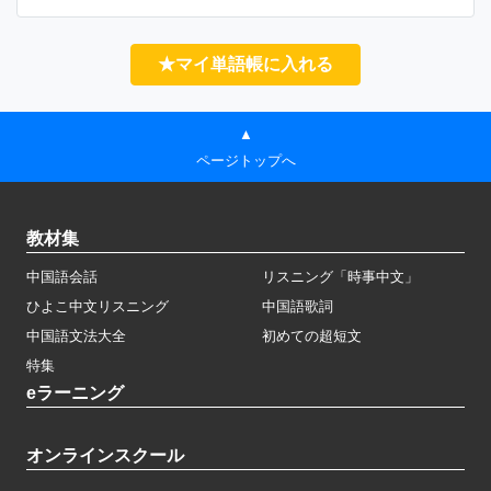
★マイ単語帳に入れる
▲
ページトップへ
教材集
中国語会話
リスニング「時事中文」
ひよこ中文リスニング
中国語歌詞
中国語文法大全
初めての超短文
特集
eラーニング
オンラインスクール