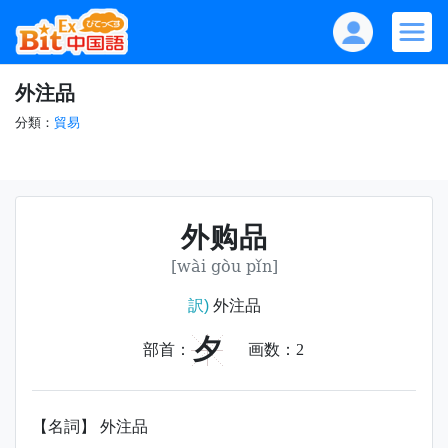
外注品
分類：
貿易
外购品
[wài gòu pǐn]
訳)
外注品
夕
部首：
画数：
2
【名詞】 外注品