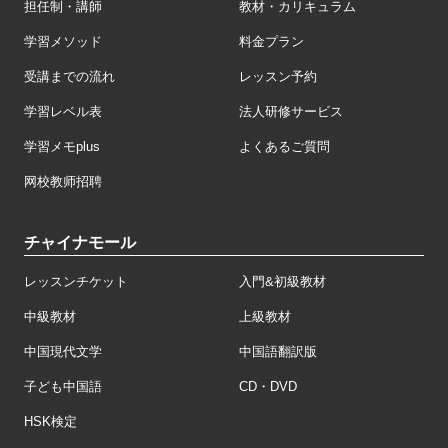
担任制・講師
教材・カリキュラム
学習メソッド
料金プラン
受講までの流れ
レッスン予約
学習レベル表
法人研修サービス
学習メモplus
よくあるご質問
网校教师招聘
チャイナモール
レッスンチケット
入門&初級教材
中級教材
上級教材
中国現代文学
中国語翻訳版
子ども中国語
CD・DVD
HSK検定