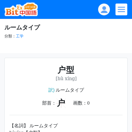
ルームタイプ
分類：
工学
户型
[hù xíng]
訳)
ルームタイプ
户
部首：
画数：
0
【名詞】 ルームタイプ