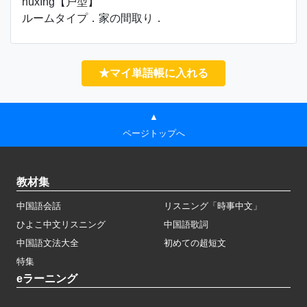
hùxíng【户型】
ルームタイプ．家の間取り．
★マイ単語帳に入れる
▲
ページトップへ
教材集
中国語会話
リスニング「時事中文」
ひよこ中文リスニング
中国語歌詞
中国語文法大全
初めての超短文
特集
eラーニング