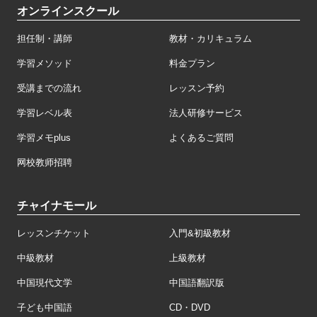
オンラインスクール
担任制・講師
教材・カリキュラム
学習メソッド
料金プラン
受講までの流れ
レッスン予約
学習レベル表
法人研修サービス
学習メモplus
よくあるご質問
网校教师招聘
チャイナモール
レッスンチケット
入門&初級教材
中級教材
上級教材
中国現代文学
中国語翻訳版
子ども中国語
CD・DVD