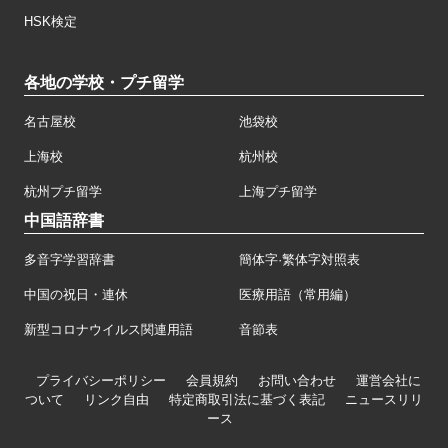
HSK検定
各地の学校・プチ留学
名古屋校
池袋校
上海校
杭州校
杭州プチ留学
上海プチ留学
中国語辞書
多音字学習辞書
簡体字·繁体字対照表
中国の祝日・連休
医療用語（常用編）
新型コロナウイルス関連用語
音節表
プライバシーポリシー
会員規約
お問い合わせ
運営会社に
ついて
リンク自由
特定商取引法に基づく表記
ニュースリリ
ース