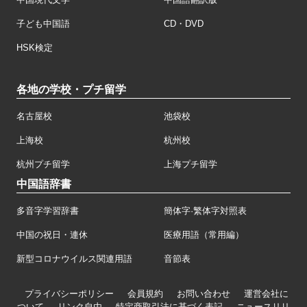
子ども中国語
CD・DVD
HSK検定
各地の学校・プチ留学
名古屋校
池袋校
上海校
杭州校
杭州プチ留学
上海プチ留学
中国語辞書
多音字学習辞書
簡体字·繁体字対照表
中国の祝日・連休
医療用語（常用編）
新型コロナウイルス関連用語
音節表
プライバシーポリシー
会員規約
お問い合わせ
運営会社に
ついて
リンク自由
特定商取引法に基づく表記
ニュースリリ