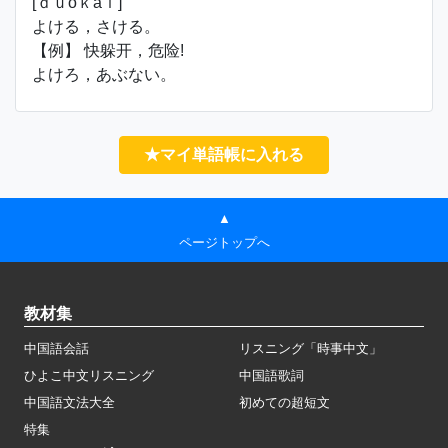
[ｄｕǒｋāｉ]
よける，さける。
【例】 快躲开，危险!
よけろ，あぶない。
★マイ単語帳に入れる
▲
ページトップへ
教材集
中国語会話
リスニング「時事中文」
ひよこ中文リスニング
中国語歌詞
中国語文法大全
初めての超短文
特集