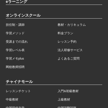
eラーニング
オンラインスクール
担任制・講師
教材・カリキュラム
学習メソッド
料金プラン
受講までの流れ
レッスン予約
学習レベル表
法人研修サービス
学習メモplus
よくあるご質問
网校教师招聘
チャイナモール
レッスンチケット
入門&初級教材
中級教材
上級教材
中国現代文学
中国語翻訳版