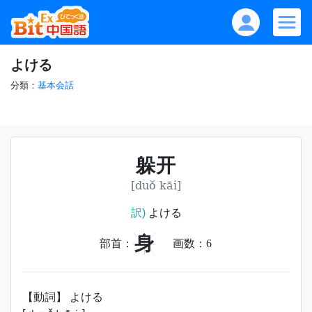
よける
分類：
基本会話
躲开
[duǒ kāi]
訳)
よける
身
部首：
画数：
6
【動詞】 よける