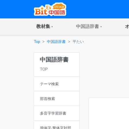
(current)
(current)
教材集
中国語辞書
Top
中国語辞書
平たい
中国語辞書
TOP
テーマ検索
部首検索
多音字学習辞書
簡体字·繁体字対照