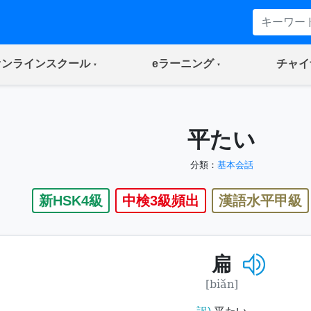
(current)
(current)
オンラインスクール
eラーニング
チャイ
平たい
分類：
基本会話
新HSK4級
中検3級頻出
漢語水平甲級
扁
[biǎn]