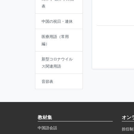
表
中国の祝日・連休
医療用語（常用
編）
新型コロナウイル
ス関連用語
音節表
教材集
オン
中国語会話
担任制