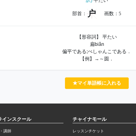
訳)
平たい
户
部首：
画数：
5
【形容詞】 平たい
扁biǎn
偏平である;ぺしゃんこである．
【例】→～圆．
★マイ単語帳に入れる
ラインスクール
チャイナモール
・講師
レッスンチケット