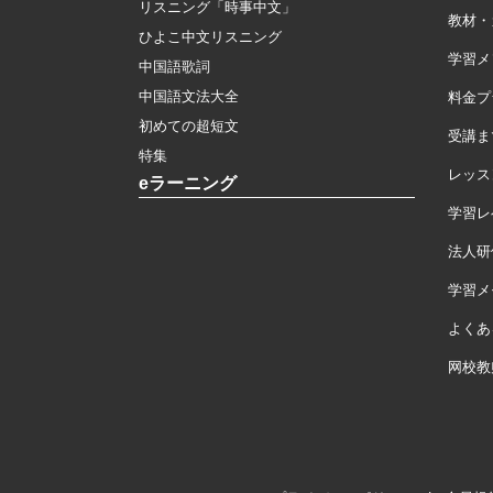
リスニング「時事中文」
教材・
ひよこ中文リスニング
学習メ
中国語歌詞
中国語文法大全
料金プ
初めての超短文
受講ま
特集
レッス
eラーニング
学習レ
法人研
学習メモ
よくあ
网校教