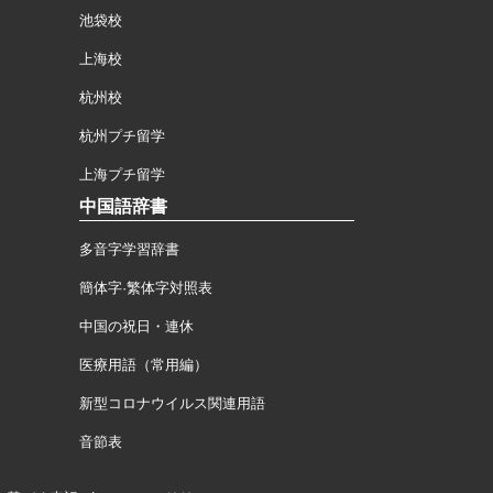
池袋校
上海校
杭州校
杭州プチ留学
上海プチ留学
中国語辞書
多音字学習辞書
簡体字·繁体字対照表
中国の祝日・連休
医療用語（常用編）
新型コロナウイルス関連用語
音節表