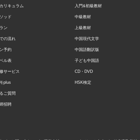
カリキュラム
入門&初級教材
ソッド
中級教材
ラン
上級教材
での流れ
中国現代文学
ン予約
中国語翻訳版
ベル表
子ども中国語
修サービス
CD・DVD
plus
HSK検定
るご質問
师招聘