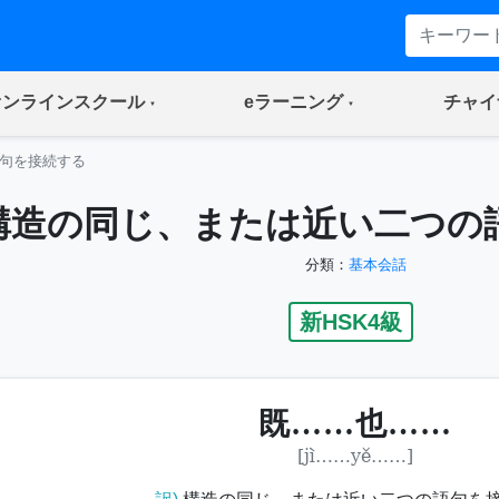
(current)
(current)
オンラインスクール
eラーニング
チャイ
句を接続する
構造の同じ、または近い二つの
分類：
基本会話
新HSK4級
既……也……
[jì……yě……]