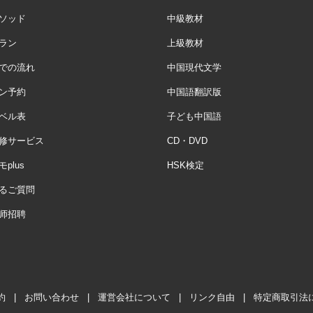
ソッド
中級教材
ラン
上級教材
での流れ
中国現代文学
ン予約
中国語翻訳版
ベル表
子ども中国語
修サービス
CD・DVD
plus
HSK検定
るご質問
师招聘
約
|
お問い合わせ
|
運営会社について
|
リンク自由
|
特定商取引法