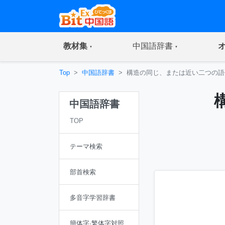
(current)
(current)
教材集
中国語辞書
Top
中国語辞書
構造の同じ、または近い二つの語
中国語辞書
TOP
テーマ検索
部首検索
多音字学習辞書
簡体字·繁体字対照