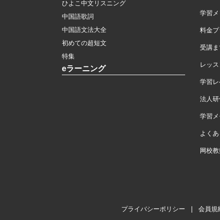
ひよこ中文リスニング
学習メ
中国語歌詞
中国語文法大全
料金プ
初めての超短文
受講ま
特集
レッス
eラーニング
学習レ
法人研
学習メモ
よくあ
网校教
プライバシーポリシー
|
会員規