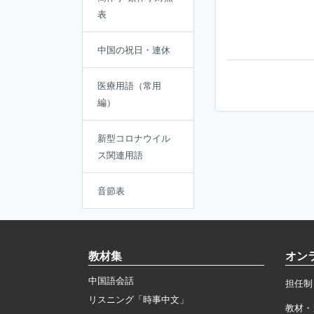
表
中国の祝日・連休
医療用語（常用
編）
新型コロナウイル
ス関連用語
音節表
教材集
オン
中国語会話
担任制
リスニング「時事中文」
教材・