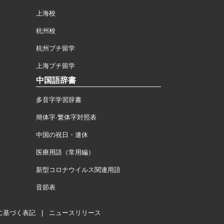
上海校
杭州校
杭州プチ留学
上海プチ留学
中国語辞書
多音字学習辞書
簡体字·繁体字対照表
中国の祝日・連休
医療用語（常用編）
新型コロナウイルス関連用語
音節表
に基づく表記
|
ニュースリリース