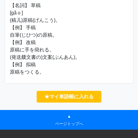
【名詞】 草稿
[ɡǎｏ]
(稿儿)原稿(げんこう)。
【例】 手稿
自筆(じひつ)の原稿。
【例】 改稿
原稿に手を蕑れる。
(発送虥文書の)文案(ぶんあん)。
【例】 拟稿
原稿をつくる。
★マイ単語帳に入れる
▲
ページトップへ