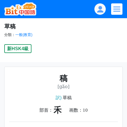
草稿
分類：
一般(教育)
新HSK4級
稿
[gǎo]
訳)
草稿
禾
部首：
画数：
10