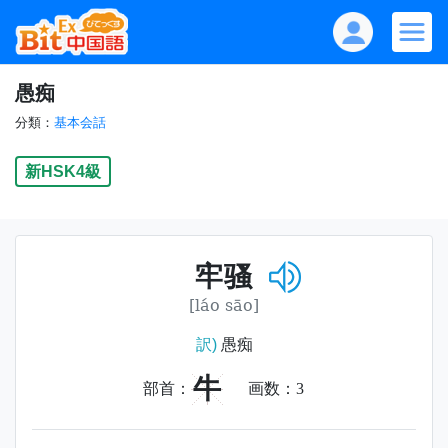
愚痴
分類：
基本会話
新HSK4級
牢骚
[láo sāo]
訳)
愚痴
牛
部首：
画数：
3