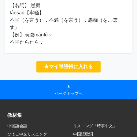
【名詞】 愚痴
láosāo【牢骚】
不平（を言う）．不満（を言う）．愚痴（をこぼ
す）．
【例】满腹mǎnfù～
不平たらたら．
★マイ単語帳に入れる
▲
ページトップへ
教材集
中国語会話
リスニング「時事中文」
ひよこ中文リスニング
中国語歌詞