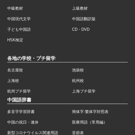
中級教材
上級教材
中国現代文学
中国語翻訳版
子ども中国語
CD・DVD
HSK検定
各地の学校・プチ留学
名古屋校
池袋校
上海校
杭州校
杭州プチ留学
上海プチ留学
中国語辞書
多音字学習辞書
簡体字·繁体字対照表
中国の祝日・連休
医療用語（常用編）
新型コロナウイルス関連用語
音節表