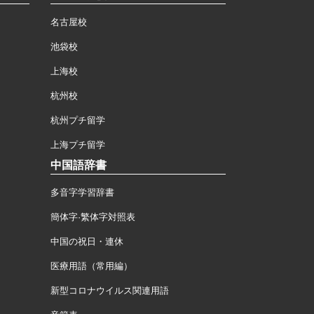
名古屋校
池袋校
上海校
杭州校
杭州プチ留学
上海プチ留学
中国語辞書
多音字学習辞書
簡体字·繁体字対照表
中国の祝日・連休
医療用語（常用編）
新型コロナウイルス関連用語