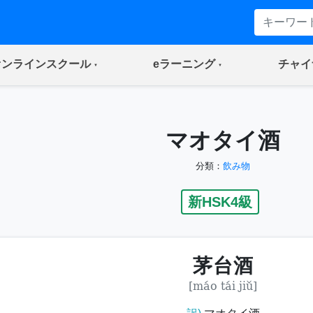
(current)
(current)
オンラインスクール
eラーニング
チャイ
マオタイ酒
分類：
飲み物
新HSK4級
茅台酒
[máo tái jiǔ]