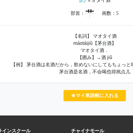
訳)
マオタイ酒
艹
部首：
画数：
5
【名詞】 マオタイ酒
máotáijiǔ【茅台酒】
マオタイ酒．
【囲み】→酒 jiǔ
【例】 茅台酒は名酒だから，飲めないにしてもちょっと
茅台酒是名酒，不会喝也得抿点儿
★マイ単語帳に入れる
ラインスクール
チャイナモール