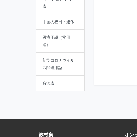
表
中国の祝日・連休
医療用語（常用
編）
新型コロナウイル
ス関連用語
音節表
教材集
オン