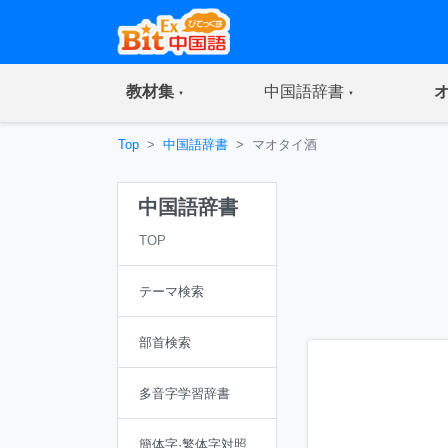
(current)
(current)
教材集
中国語辞書
Top
中国語辞書
マオタイ酒
中国語辞書
TOP
テーマ検索
部首検索
多音字学習辞書
簡体字·繁体字対照