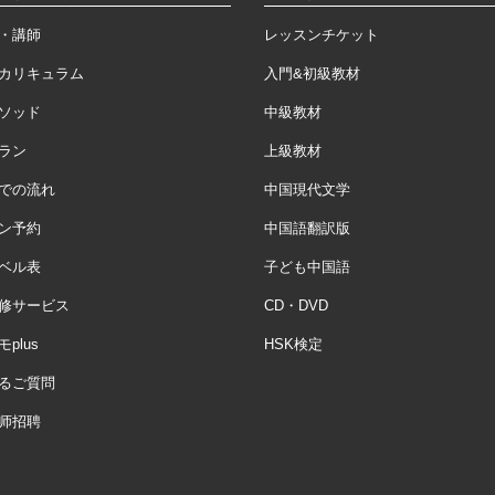
・講師
レッスンチケット
カリキュラム
入門&初級教材
ソッド
中級教材
ラン
上級教材
での流れ
中国現代文学
ン予約
中国語翻訳版
ベル表
子ども中国語
修サービス
CD・DVD
plus
HSK検定
るご質問
师招聘