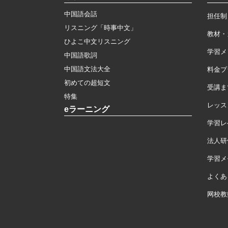
中国語会話
担任制
リスニング「時事中文」
教材・
ひよこ中文リスニング
学習メ
中国語歌詞
中国語文法大全
料金プ
初めての超短文
受講ま
特集
レッス
eラーニング
学習レ
法人研
学習メモ
よくあ
网校教