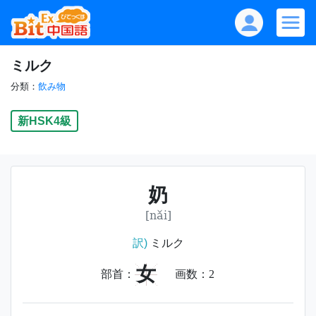
ミルク
分類：
飲み物
新HSK4級
奶
[nǎi]
訳)
ミルク
女
部首：
画数：
2