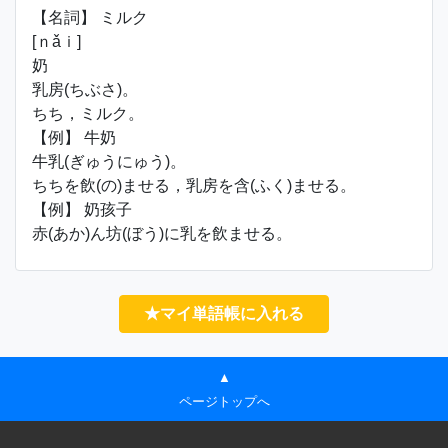
【名詞】 ミルク
[ｎǎｉ]
奶
乳房(ちぶさ)。
ちち，ミルク。
【例】 牛奶
牛乳(ぎゅうにゅう)。
ちちを飲(の)ませる，乳房を含(ふく)ませる。
【例】 奶孩子
赤(あか)ん坊(ぼう)に乳を飲ませる。
★マイ単語帳に入れる
▲
ページトップへ