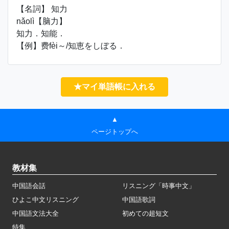
【名詞】 知力
nǎolì【脑力】
知力．知能．
【例】费fèi～/知恵をしぼる．
★マイ単語帳に入れる
▲
ページトップへ
教材集
中国語会話
リスニング「時事中文」
ひよこ中文リスニング
中国語歌詞
中国語文法大全
初めての超短文
特集