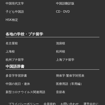
中国現代文学
中国語翻訳版
子ども中国語
CD・DVD
HSK検定
各地の学校・プチ留学
名古屋校
池袋校
上海校
杭州校
杭州プチ留学
上海プチ留学
中国語辞書
多音字学習辞書
簡体字·繁体字対照表
中国の祝日・連休
医療用語（常用編）
新型コロナウイルス関連用語
音節表
プライバシーポリシー
会員規約
お問い合わせ
運営会社に