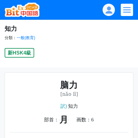
知力
分類：
一般(教育)
新HSK4級
脑力
[nǎo lì]
訳)
知力
月
部首：
画数：
6