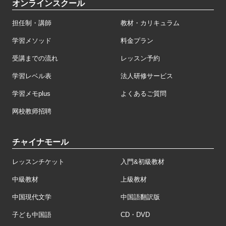
オンラインスクール
担任制・講師
教材・カリキュラム
学習メソッド
料金プラン
受講までの流れ
レッスン予約
学習レベル表
法人研修サービス
学習メモplus
よくあるご質問
网校教师招聘
チャイナモール
レッスンチケット
入門&初級教材
中級教材
上級教材
中国現代文学
中国語翻訳版
子ども中国語
CD・DVD