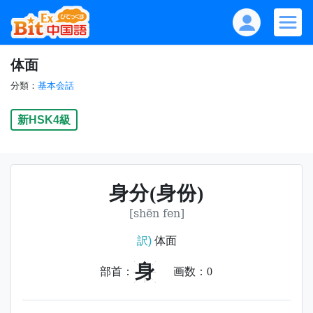
体面
分類：
基本会話
新HSK4級
身分(身份)
[shēn fen]
訳)
体面
身
部首：
画数：
0