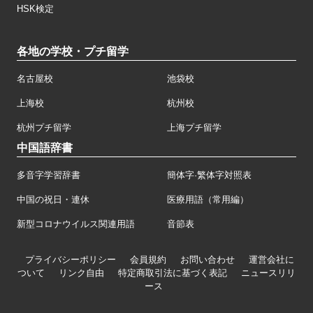
HSK検定
各地の学校・プチ留学
名古屋校
池袋校
上海校
杭州校
杭州プチ留学
上海プチ留学
中国語辞書
多音字学習辞書
簡体字·繁体字対照表
中国の祝日・連休
医療用語（常用編）
新型コロナウイルス関連用語
音節表
プライバシーポリシー
会員規約
お問い合わせ
運営会社に
ついて
リンク自由
特定商取引法に基づく表記
ニュースリリ
ース