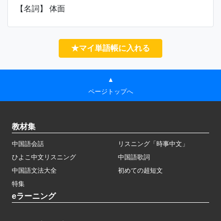
【名詞】 体面
★マイ単語帳に入れる
▲
ページトップへ
教材集
中国語会話
リスニング「時事中文」
ひよこ中文リスニング
中国語歌詞
中国語文法大全
初めての超短文
特集
eラーニング