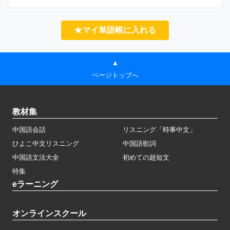
★マイ単語帳に入れる
▲
ページトップへ
教材集
中国語会話
リスニング「時事中文」
ひよこ中文リスニング
中国語歌詞
中国語文法大全
初めての超短文
特集
eラーニング
オンラインスクール