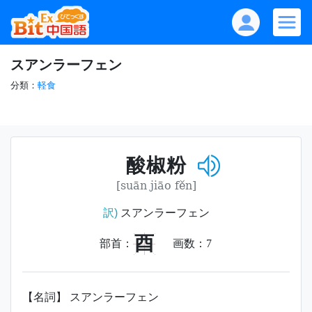
スアンラーフェン
分類：
軽食
酸椒粉
[suān jiāo fěn]
訳)
スアンラーフェン
酉
部首：
画数：
7
【名詞】 スアンラーフェン