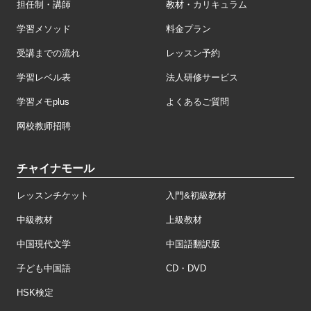
担任制・講師
教材・カリキュラム
学習メソッド
料金プラン
受講までの流れ
レッスン予約
学習レベル表
法人研修サービス
学習メモplus
よくあるご質問
网校教师招聘
チャイナモール
レッスンチケット
入門&初級教材
中級教材
上級教材
中国現代文学
中国語翻訳版
子ども中国語
CD・DVD
HSK検定