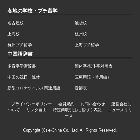
各地の学校・プチ留学
名古屋校
池袋校
上海校
杭州校
杭州プチ留学
上海プチ留学
中国語辞書
多音字学習辞書
簡体字·繁体字対照表
中国の祝日・連休
医療用語（常用編）
新型コロナウイルス関連用語
音節表
プライバシーポリシー
会員規約
お問い合わせ
運営会社に
ついて
リンク自由
特定商取引法に基づく表記
ニュースリリ
ース
Copyright (C) e-China Co., Ltd. All Rights Reserved.