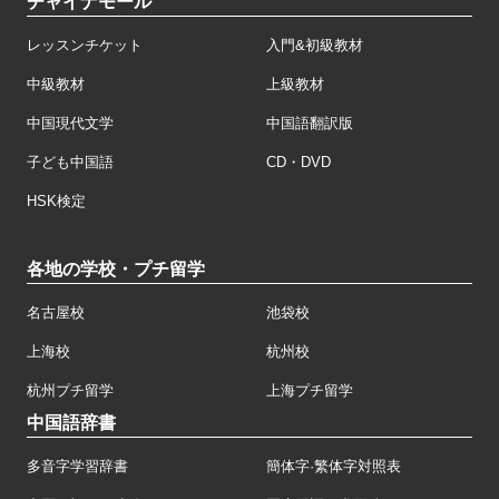
チャイナモール
レッスンチケット
入門&初級教材
中級教材
上級教材
中国現代文学
中国語翻訳版
子ども中国語
CD・DVD
HSK検定
各地の学校・プチ留学
名古屋校
池袋校
上海校
杭州校
杭州プチ留学
上海プチ留学
中国語辞書
多音字学習辞書
簡体字·繁体字対照表