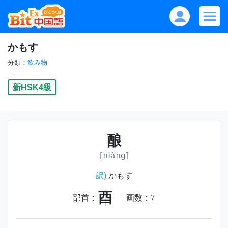
かもす
分類：
飲み物
新HSK4級
酿
[niàng]
訳)
かもす
酉
部首：
画数：
7