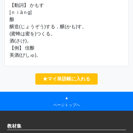
【動詞】 かもす
[ｎｉàｎɡ]
酿
醸造(じょうぞう)する，醸(かも)す。
(蜜蜂は蜜を)つくる。
酒(さけ)。
【例】 佳酿
美酒(びしゅ)。
★マイ単語帳に入れる
▲
ページトップへ
教材集