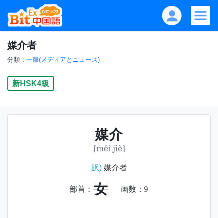
媒介者
分類：
一般(メディアとニュース)
新HSK4級
媒介
[méi jiè]
訳)
媒介者
女
部首：
画数：
9