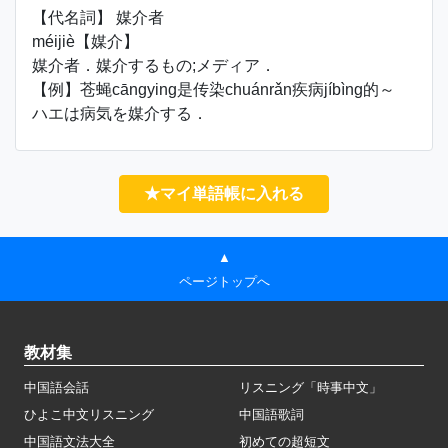
【代名詞】 媒介者
méijiè【媒介】
媒介者．媒介するもの;メディア．
【例】苍蝇cāngying是传染chuánrǎn疾病jíbìng的～
ハエは病気を媒介する．
★マイ単語帳に入れる
▲
ページトップへ
教材集
中国語会話
リスニング「時事中文」
ひよこ中文リスニング
中国語歌詞
中国語文法大全
初めての超短文