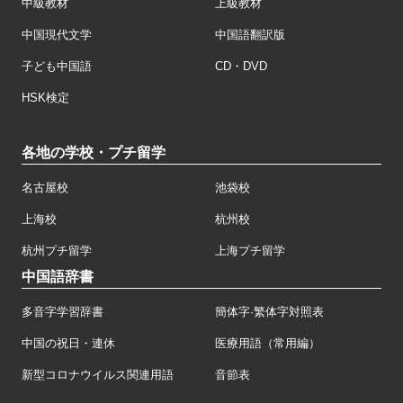
中級教材
上級教材
中国現代文学
中国語翻訳版
子ども中国語
CD・DVD
HSK検定
各地の学校・プチ留学
名古屋校
池袋校
上海校
杭州校
杭州プチ留学
上海プチ留学
中国語辞書
多音字学習辞書
簡体字·繁体字対照表
中国の祝日・連休
医療用語（常用編）
新型コロナウイルス関連用語
音節表