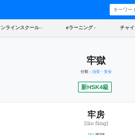
(current)
(current)
オンラインスクール
eラーニング
チャイ
牢獄
分類：
治安・安全
新HSK4級
牢房
[láo fáng]