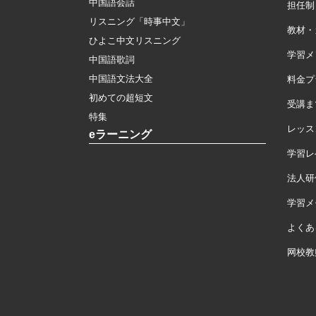
中国語会話
担任制
リスニング「時事中文」
教材・
ひよこ中文リスニング
学習メ
中国語歌詞
中国語文法大全
料金プ
初めての超短文
受講ま
特集
レッス
eラーニング
学習レ
法人研
学習メモ
よくあ
网校教