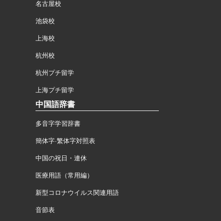
名古屋校
池袋校
上海校
杭州校
杭州プチ留学
上海プチ留学
中国語辞書
多音字学習辞書
簡体字·繁体字対照表
中国の祝日・連休
医療用語（常用編）
新型コロナウイルス関連用語
音節表