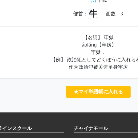
訳)
牢獄
牛
部首：
画数：
3
【名詞】 牢獄
láofáng【牢房】
牢獄．
【例】 政治犯としてどくぼうに入れら
作为政治犯被关进单身牢房
★マイ単語帳に入れる
ラインスクール
チャイナモール