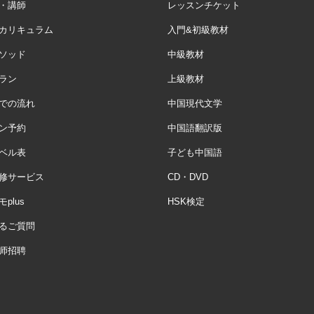
・講師
レッスンチケット
カリキュラム
入門&初級教材
ソッド
中級教材
ラン
上級教材
での流れ
中国現代文学
ン予約
中国語翻訳版
ベル表
子ども中国語
修サービス
CD・DVD
plus
HSK検定
るご質問
师招聘