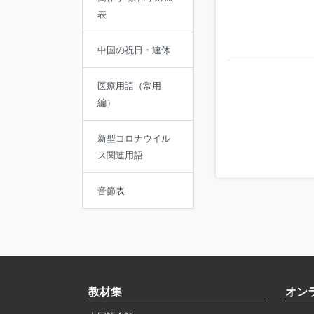
表
中国の祝日・連休
医療用語（常用
編）
新型コロナウイル
ス関連用語
音節表
教材集
オン