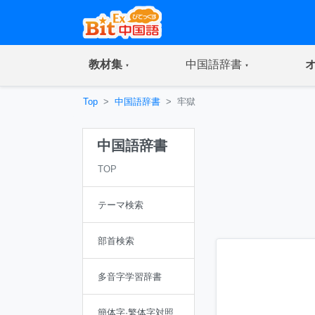
(current)
(current)
教材集
中国語辞書
Top
中国語辞書
牢獄
中国語辞書
TOP
テーマ検索
部首検索
多音字学習辞書
簡体字·繁体字対照