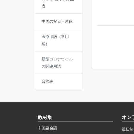
表
中国の祝日・連休
医療用語（常用
編）
新型コロナウイル
ス関連用語
音節表
教材集
オン
中国語会話
担任制