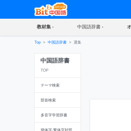
(current)
(current)
教材集
中国語辞書
Top
中国語辞書
選集
中国語辞書
TOP
テーマ検索
部首検索
多音字学習辞書
簡体字·繁体字対照