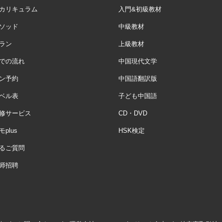
カリキュラム
入門&初級教材
ソッド
中級教材
ラン
上級教材
での流れ
中国現代文学
ン予約
中国語翻訳版
ベル表
子ども中国語
修サービス
CD・DVD
plus
HSK検定
るご質問
师招聘