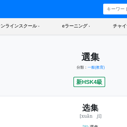
(current)
(current)
オンラインスクール
eラーニング
チャイ
選集
分類：
一般(教育)
新HSK4級
选集
[xuǎn jí]