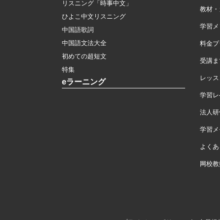
リスニング「時事中文」
教材・
ひよこ中文リスニング
学習メ
中国語歌詞
中国語文法大全
料金プ
初めての超短文
受講ま
特集
レッス
eラーニング
学習レ
法人研
学習メモ
よくあ
网校教