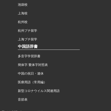
池袋校
上海校
杭州校
杭州プチ留学
上海プチ留学
中国語辞書
多音字学習辞書
簡体字·繁体字対照表
中国の祝日・連休
医療用語（常用編）
新型コロナウイルス関連用語
音節表