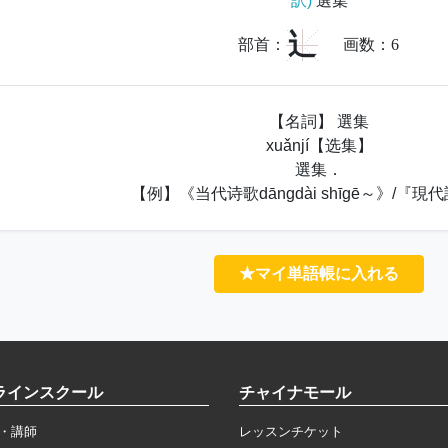
訳)
選集
辶
部首：
画数：
6
【名詞】 選集
xuǎnjí【选集】
選集．
【例】《当代诗歌dāngdài shīgē～》/『現
★マイ単語帳に入れる
ラインスクール
チャイナモール
・講師
レッスンチケット