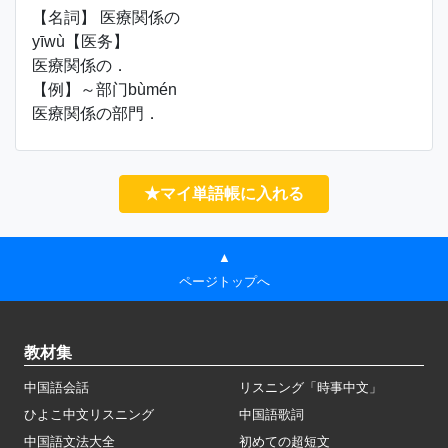
【名詞】 医療関係の
yīwù【医务】
医療関係の．
【例】～部门bùmén
医療関係の部門．
★マイ単語帳に入れる
▲
ページトップへ
教材集
中国語会話
リスニング「時事中文」
ひよこ中文リスニング
中国語歌詞
中国語文法大全
初めての超短文