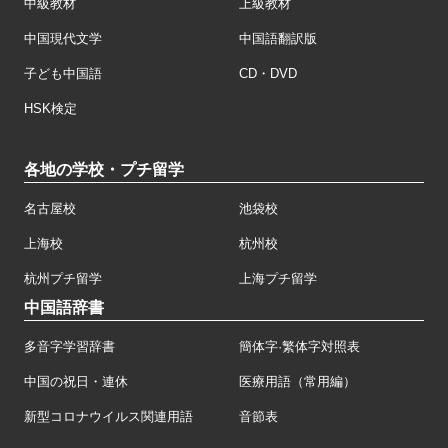
中級教材
上級教材
中国現代文学
中国語翻訳版
子ども中国語
CD・DVD
HSK検定
各地の学校・プチ留学
名古屋校
池袋校
上海校
杭州校
杭州プチ留学
上海プチ留学
中国語辞書
多音字学習辞書
簡体字·繁体字対照表
中国の祝日・連休
医療用語（常用編）
新型コロナウイルス関連用語
音節表