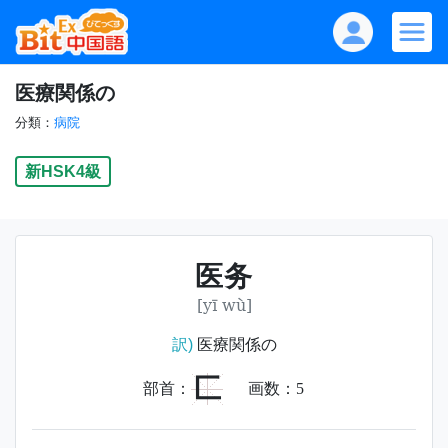
医療関係の
分類：
病院
新HSK4級
医务
[yī wù]
訳)
医療関係の
匚
部首：
画数：
5