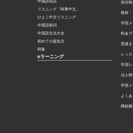
中国語会話
担任制
リスニング「時事中文」
教材・
ひよこ中文リスニング
学習メ
中国語歌詞
中国語文法大全
料金プ
初めての超短文
受講ま
特集
レッス
eラーニング
学習レ
法人研
学習メモ
よくあ
网校教