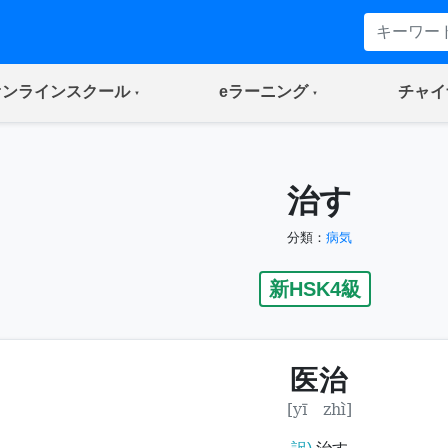
(current)
(current)
オンラインスクール
eラーニング
チャイ
治す
分類：
病気
新HSK4級
医治
[yī zhì]