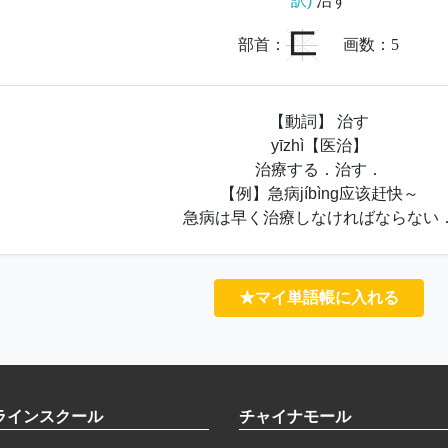
訳)
治す
匚
部首：
画数：
5
【動詞】 治す
yīzhì【医治】
治療する．治す．
【例】急病jíbìng应该赶快～
急病は早く治療しなければならない
★マイ単語帳に入れる
ラインスクール
チャイナモール