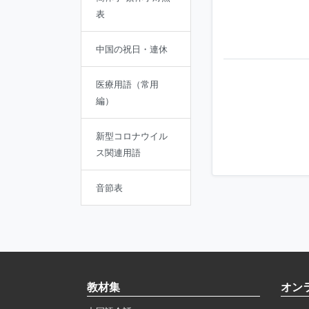
表
中国の祝日・連休
医療用語（常用
編）
新型コロナウイル
ス関連用語
音節表
教材集
オン