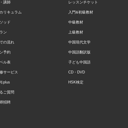
・講師
レッスンチケット
カリキュラム
入門&初級教材
ソッド
中級教材
ラン
上級教材
での流れ
中国現代文学
ン予約
中国語翻訳版
ベル表
子ども中国語
修サービス
CD・DVD
plus
HSK検定
るご質問
师招聘