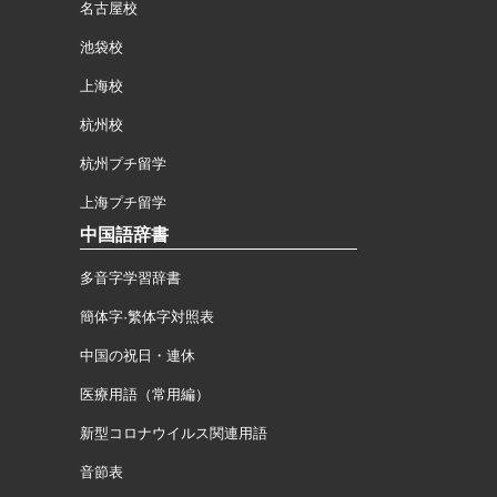
名古屋校
池袋校
上海校
杭州校
杭州プチ留学
上海プチ留学
中国語辞書
多音字学習辞書
簡体字·繁体字対照表
中国の祝日・連休
医療用語（常用編）
新型コロナウイルス関連用語
音節表