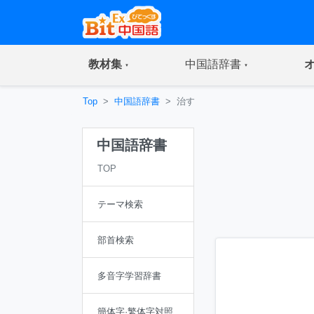
(current)
(current)
教材集
中国語辞書
Top
中国語辞書
治す
中国語辞書
TOP
テーマ検索
部首検索
多音字学習辞書
簡体字·繁体字対照