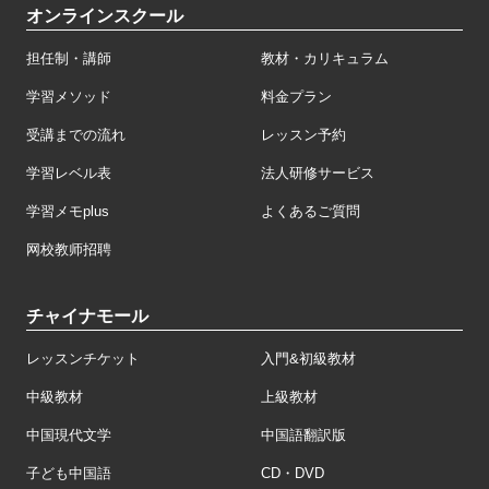
オンラインスクール
担任制・講師
教材・カリキュラム
学習メソッド
料金プラン
受講までの流れ
レッスン予約
学習レベル表
法人研修サービス
学習メモplus
よくあるご質問
网校教师招聘
チャイナモール
レッスンチケット
入門&初級教材
中級教材
上級教材
中国現代文学
中国語翻訳版
子ども中国語
CD・DVD