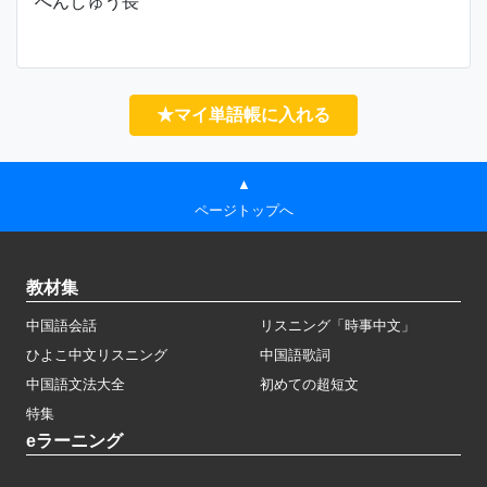
へんしゅう長
★マイ単語帳に入れる
▲
ページトップへ
教材集
中国語会話
リスニング「時事中文」
ひよこ中文リスニング
中国語歌詞
中国語文法大全
初めての超短文
特集
eラーニング