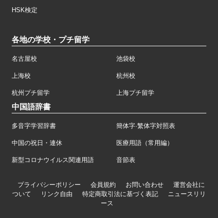
HSK検定
各地の学校・プチ留学
名古屋校
池袋校
上海校
杭州校
杭州プチ留学
上海プチ留学
中国語辞書
多音字学習辞書
簡体字·繁体字対照表
中国の祝日・連休
医療用語（常用編）
新型コロナウイルス関連用語
音節表
プライバシーポリシー
会員規約
お問い合わせ
運営会社に
ついて
リンク自由
特定商取引法に基づく表記
ニュースリリ
ース