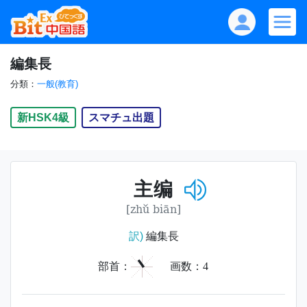
編集長
分類：
一般(教育)
新HSK4級
スマチュ出題
主编
[zhǔ biān]
訳)
編集長
丶
部首：
画数：
4