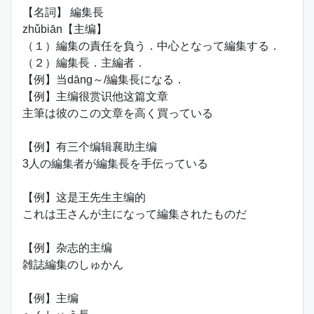
【名詞】 編集長
zhǔbiān【主编】
（１）編集の責任を負う．中心となって編集する．
（２）編集長．主編者．
【例】当dāng～/編集長になる．
【例】主编很赏识他这篇文章
主筆は彼のこの文章を高く買っている
【例】有三个编辑襄助主编
3人の編集者が編集長を手伝っている
【例】这是王先生主编的
これは王さんが主になって編集されたものだ
【例】杂志的主编
雑誌編集のしゅかん
【例】主编