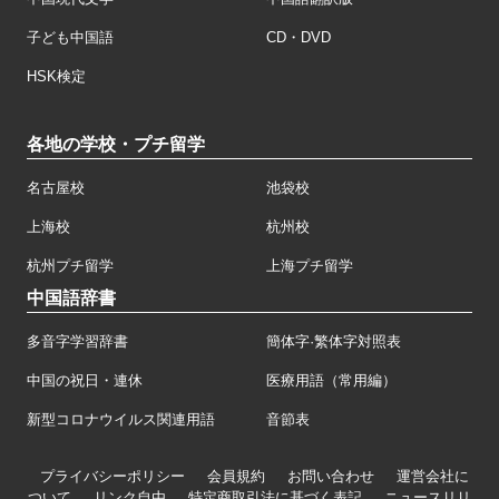
子ども中国語
CD・DVD
HSK検定
各地の学校・プチ留学
名古屋校
池袋校
上海校
杭州校
杭州プチ留学
上海プチ留学
中国語辞書
多音字学習辞書
簡体字·繁体字対照表
中国の祝日・連休
医療用語（常用編）
新型コロナウイルス関連用語
音節表
プライバシーポリシー
会員規約
お問い合わせ
運営会社に
ついて
リンク自由
特定商取引法に基づく表記
ニュースリリ