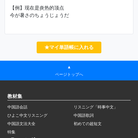
【例】现在是炎热的顶点
今が暑さのちょうじょうだ
★マイ単語帳に入れる
▲
ページトップへ
教材集
中国語会話
リスニング「時事中文」
ひよこ中文リスニング
中国語歌詞
中国語文法大全
初めての超短文
特集