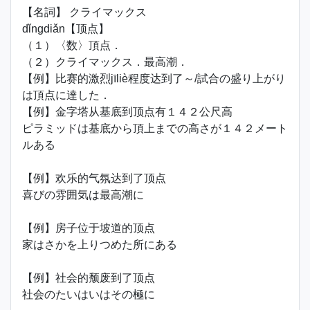
【名詞】 クライマックス
dǐngdiǎn【顶点】
（１）〈数〉頂点．
（２）クライマックス．最高潮．
【例】比赛的激烈jīliè程度达到了～/試合の盛り上がり
は頂点に達した．
【例】金字塔从基底到顶点有１４２公尺高
ピラミッドは基底から頂上までの高さが１４２メート
ルある
【例】欢乐的气氛达到了顶点
喜びの雰囲気は最高潮に
【例】房子位于坡道的顶点
家はさかを上りつめた所にある
【例】社会的颓废到了顶点
社会のたいはいはその極に