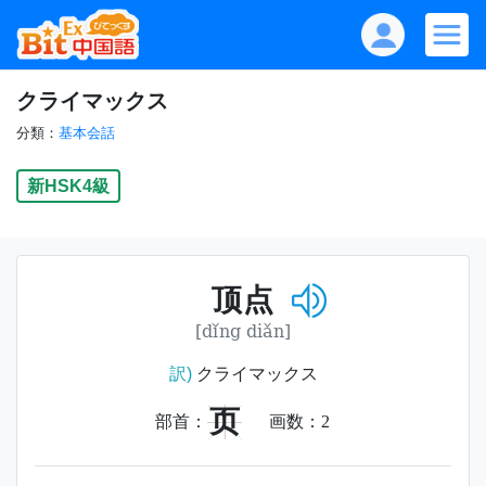
クライマックス
分類：
基本会話
新HSK4級
顶点
[dǐng diǎn]
訳)
クライマックス
页
部首：
画数：
2