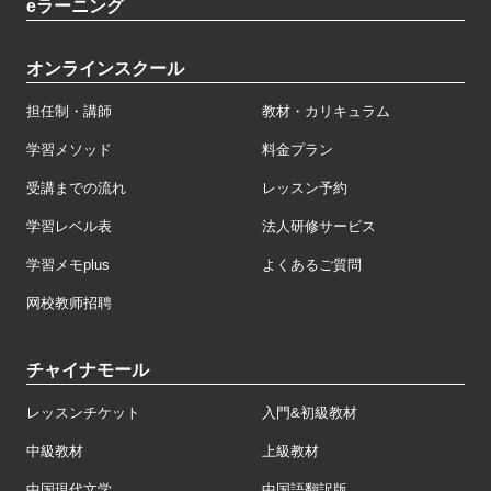
eラーニング
オンラインスクール
担任制・講師
教材・カリキュラム
学習メソッド
料金プラン
受講までの流れ
レッスン予約
学習レベル表
法人研修サービス
学習メモplus
よくあるご質問
网校教师招聘
チャイナモール
レッスンチケット
入門&初級教材
中級教材
上級教材
中国現代文学
中国語翻訳版