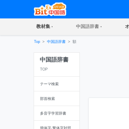
(current)
(current)
教材集
中国語辞書
Top
中国語辞書
額
中国語辞書
TOP
テーマ検索
部首検索
多音字学習辞書
簡体字·繁体字対照