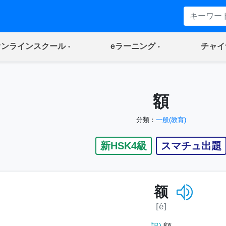
(current)
(current)
オンラインスクール
eラーニング
チャイ
額
分類：
一般(教育)
新HSK4級
スマチュ出題
额
[é]