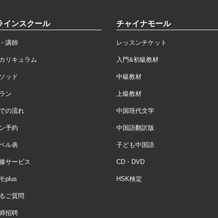
ラインスクール
チャイナモール
・講師
レッスンチケット
カリキュラム
入門&初級教材
ソッド
中級教材
ラン
上級教材
での流れ
中国現代文学
ン予約
中国語翻訳版
ベル表
子ども中国語
修サービス
CD・DVD
plus
HSK検定
るご質問
师招聘