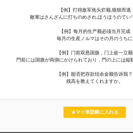
【例】打得敌军焦头烂额,狼狈而逃
敵軍はさんざんに打ちのめされ,ほうほうのてい
【例】每月的生产额必须当月完成
毎月の生産ノルマはその月のうちに
【例】门前双悬国旗，门上嵌一立额
門前には国旗が両側にかけられており，門の上には縦
【例】能否把存款结余金额告诉我？
残高を教えてくれますか。
★マイ単語帳に入れる