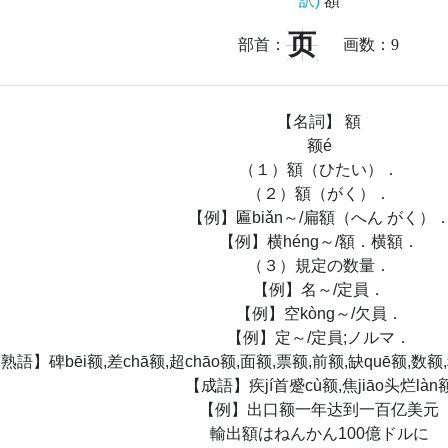
訳)
額
页
部首：
画数：
9
【名詞】 額
额é
（１）額（ひたい）．
（２）額（がく）．
【例】匾biǎn～/扁額（へん がく）
【例】横héng～/額．横額．
（３）規定の数量．
【例】名～/定員．
【例】空kòng～/欠員．
【例】定～/定員;ノルマ．
熟語】碑bēi额,差chā额,超chāo额,面额,票额,前额,缺quē额,数额
【成語】疾jí首蹙cù额,焦jiāo头烂làn
【例】出口额一年达到一百亿美元
輸出額はねんかん100億ドルに