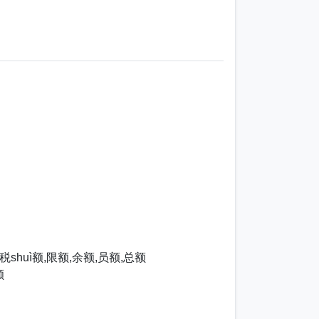
．
,税shuì额,限额,余额,员额,总额
额