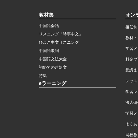
教材集
オン
中国語会話
担任制
リスニング「時事中文」
教材・
ひよこ中文リスニング
学習メ
中国語歌詞
中国語文法大全
料金プ
初めての超短文
受講ま
特集
レッス
eラーニング
学習レ
法人研
学習メモ
よくあ
网校教