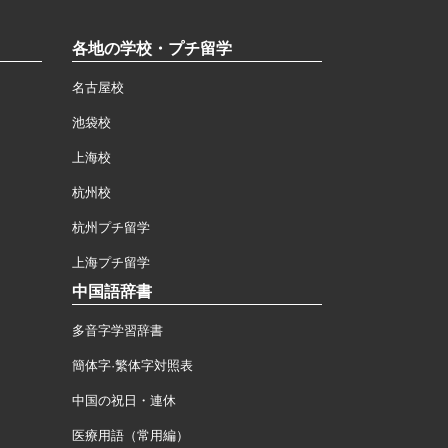
各地の学校・プチ留学
名古屋校
池袋校
上海校
杭州校
杭州プチ留学
上海プチ留学
中国語辞書
多音字学習辞書
簡体字·繁体字対照表
中国の祝日・連休
医療用語（常用編）