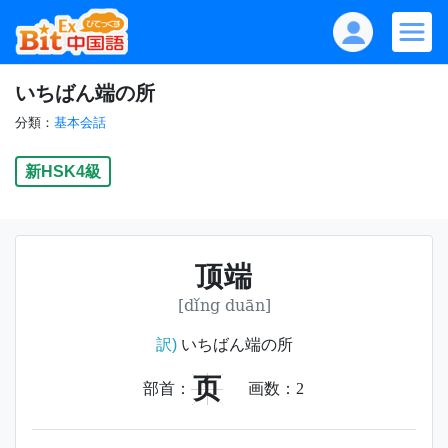
いちばん端の所
分類：
基本会話
新HSK4級
顶端
[dǐng duān]
訳)
いちばん端の所
页
部首：
画数：
2