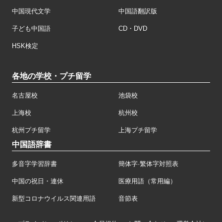
中国現代文学
中国語翻訳版
子ども中国語
CD・DVD
HSK検定
各地の学校・プチ留学
名古屋校
池袋校
上海校
杭州校
杭州プチ留学
上海プチ留学
中国語辞書
多音字学習辞書
簡体字·繁体字対照表
中国の祝日・連休
医療用語（常用編）
新型コロナウイルス関連用語
音節表