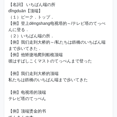
【名詞】 いちばん端の所
dǐngduān【顶端】
（１）ピーク．トップ．
【例】登上dēngshang电视塔的～/テレビ塔のてっぺ
んに登る．
（２）いちばん端の所．
【例】我们走到大桥的～/私たちは鉄橋のいちばん端
まで歩いてきた．
【例】他矫捷地爬到船桅顶端
彼はすばしこくマストのてっぺんまで登った
【例】我们走到大桥的顶端
私たちは鉄橋のいちばん端まで歩いてきた
【例】电视塔的顶端
テレビ塔のてっぺん
【例】顶端烫金的书