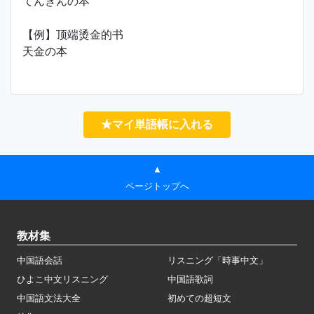
てんきんの本
【例】顶端烫金的书
天金の本
★マイ単語帳に入れる
▲
ページトップへ
教材集
中国語会話
リスニング「時事中文」
ひよこ中文リスニング
中国語歌詞
中国語文法大全
初めての超短文