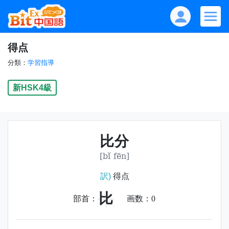
得点
分類：
学習指導
新HSK4級
比分
[bǐ fēn]
訳)
得点
比
部首：
画数：
0