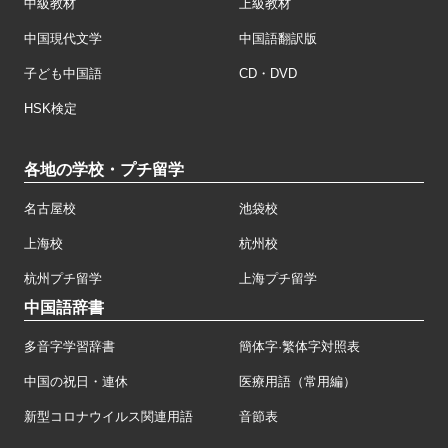
中級教材
上級教材
中国現代文学
中国語翻訳版
子ども中国語
CD・DVD
HSK検定
各地の学校・プチ留学
名古屋校
池袋校
上海校
杭州校
杭州プチ留学
上海プチ留学
中国語辞書
多音字学習辞書
簡体字·繁体字対照表
中国の祝日・連休
医療用語（常用編）
新型コロナウイルス関連用語
音節表