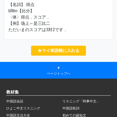
【名詞】 得点
bǐfēn【比分】
〈体〉得点．スコア．
【例】场上～是三比二
ただいまのスコアは3対2です．
★マイ単語帳に入れる
▲
ページトップへ
教材集
中国語会話
リスニング「時事中文」
ひよこ中文リスニング
中国語歌詞
中国語文法大全
初めての超短文