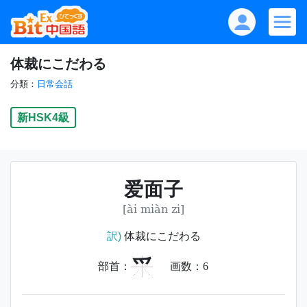
体裁にこだわる
分類：
日常会話
新HSK4級
爱面子
[ài miàn zi]
訳)
体裁にこだわる
爫
部首：
画数：
6