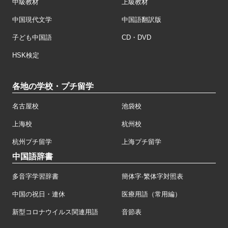
中級教材
上級教材
中国現代文学
中国語翻訳版
子ども中国語
CD・DVD
HSK検定
各地の学校・プチ留学
名古屋校
池袋校
上海校
杭州校
杭州プチ留学
上海プチ留学
中国語辞書
多音字学習辞書
簡体字·繁体字対照表
中国の祝日・連休
医療用語（常用編）
新型コロナウイルス関連用語
音節表