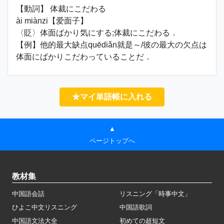
【動詞】 体裁にこだわる
ài miànzi【爱面子】
〈貶〉体面ばかり気にする;体裁にこだわる．
【例】他的最大缺点quēdiǎn就是～/彼の最大の欠点は
体面にばかりこだわっていることだ．
★マイ単語帳に入れる
▲
ページトップへ
教材集
中国語会話
リスニング「時事中文」
ひよこ中文リスニング
中国語歌詞
中国語文法大全
初めての超短文