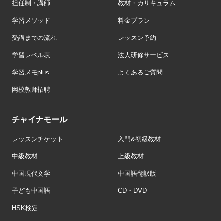
担任制・講師
教材・カリキュラム
学習メソッド
料金プラン
受講までの流れ
レッスン予約
学習レベル表
法人研修サービス
学習メモplus
よくあるご質問
网校教师招聘
チャイナモール
レッスンチケット
入門&初級教材
中級教材
上級教材
中国現代文学
中国語翻訳版
子ども中国語
CD・DVD
HSK検定