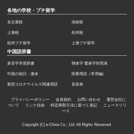
各地の学校・プチ留学
名古屋校
池袋校
上海校
杭州校
杭州プチ留学
上海プチ留学
中国語辞書
多音字学習辞書
簡体字·繁体字対照表
中国の祝日・連休
医療用語（常用編）
新型コロナウイルス関連用語
音節表
プライバシーポリシー
会員規約
お問い合わせ
運営会社に
ついて
リンク自由
特定商取引法に基づく表記
ニュースリリ
ース
Copyright (C) e-China Co., Ltd. All Rights Reserved.