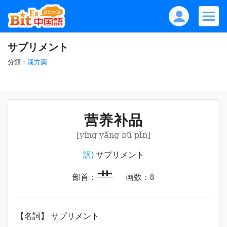
サプリメント
分類：
漢方薬
营养补品
[yíng yǎng bǔ pǐn]
訳)
サプリメント
艹
部首：
画数：
8
【名詞】 サプリメント