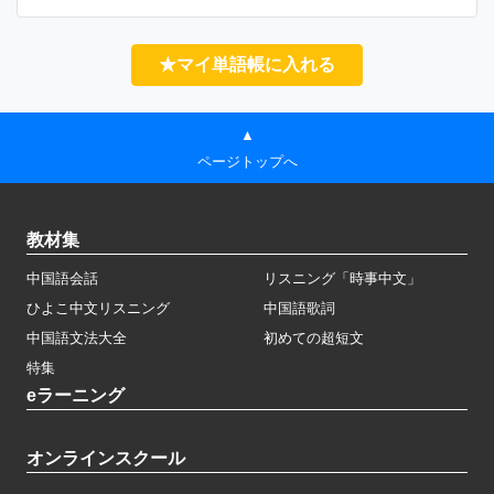
★マイ単語帳に入れる
▲
ページトップへ
教材集
中国語会話
リスニング「時事中文」
ひよこ中文リスニング
中国語歌詞
中国語文法大全
初めての超短文
特集
eラーニング
オンラインスクール