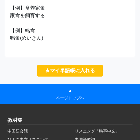
【例】畜养家禽
家禽を飼育する
【例】鸣禽
鳴禽(めいきん)
★マイ単語帳に入れる
▲
ページトップへ
教材集
中国語会話
リスニング「時事中文」
ひよこ中文リスニング
中国語歌詞