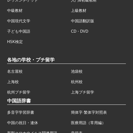
レッスンチケット
入門&初級教材
中級教材
上級教材
中国現代文学
中国語翻訳版
子ども中国語
CD・DVD
HSK検定
各地の学校・プチ留学
名古屋校
池袋校
上海校
杭州校
杭州プチ留学
上海プチ留学
中国語辞書
多音字学習辞書
簡体字·繁体字対照表
中国の祝日・連休
医療用語（常用編）