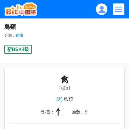
鳥類
分類：
動物
新HSK4級
禽
[qín]
訳)
鳥類
忄
部首：
画数：
9