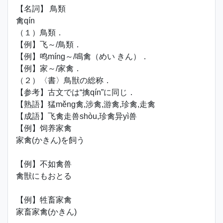
【名詞】 鳥類
禽qín
（１）鳥類．
【例】飞～/鳥類．
【例】鸣míng～/鳴禽（めい きん）．
【例】家～/家禽．
（２）〈書〉鳥獣の総称．
【参考】古文では“擒qín”に同じ．
【熟語】猛měng禽,涉禽,游禽,珍禽,走禽
【成語】飞禽走兽shòu,珍禽异yì兽
【例】饲养家禽
家禽(かきん)を飼う
【例】不如禽兽
禽獣にもおとる
【例】牲畜家禽
家畜家禽(かきん)