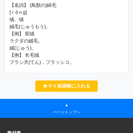
【名詞】 (鳥獣の)綿毛
[ｒóｎɡ]
绒、绒
絨毛(じゅうもう)。
【例】 驼绒
ラクダの絨毛。
絨(じゅう)。
【例】 长毛绒
フラシ天(てん)，フラッシコ。
★マイ単語帳に入れる
▲
ページトップへ