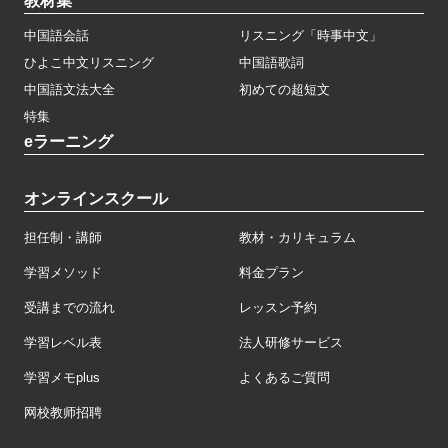
教材集
中国語会話
リスニング「時事中文」
ひよこ中文リスニング
中国語歌詞
中国語文法大全
初めての超短文
特集
eラーニング
オンラインスクール
担任制・講師
教材・カリキュラム
学習メソッド
料金プラン
受講までの流れ
レッスン予約
学習レベル表
法人研修サービス
学習メモplus
よくあるご質問
网校教师招聘