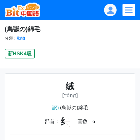
(鳥獣の)綿毛
分類：
動物
新HSK4級
绒
[róng]
訳)
(鳥獣の)綿毛
纟
部首：
画数：
6