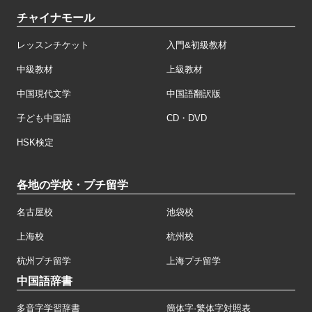
チャイナモール
レッスンチケット
入門&初級教材
中級教材
上級教材
中国現代文学
中国語翻訳版
子ども中国語
CD・DVD
HSK検定
各地の学校・プチ留学
名古屋校
池袋校
上海校
杭州校
杭州プチ留学
上海プチ留学
中国語辞書
多音字学習辞書
簡体字·繁体字対照表