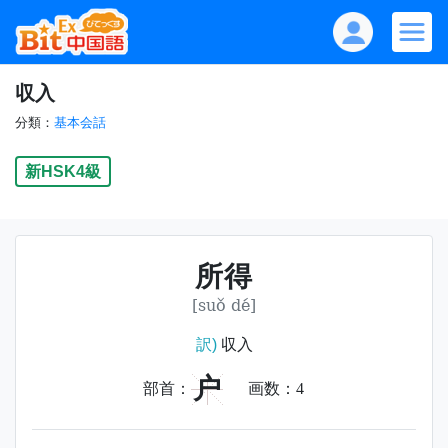
収入
分類：
基本会話
新HSK4級
所得
[suǒ dé]
訳)
収入
户
部首：
画数：
4