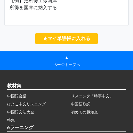
【例】把所得上缴国库
所得を国庫に納入する
★マイ単語帳に入れる
▲
ページトップへ
教材集
中国語会話
リスニング「時事中文」
ひよこ中文リスニング
中国語歌詞
中国語文法大全
初めての超短文
特集
eラーニング