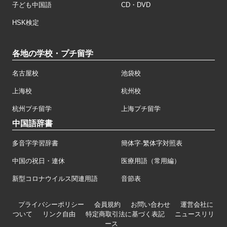
子ども中国語
CD・DVD
HSK検定
各地の学校・プチ留学
名古屋校
池袋校
上海校
杭州校
杭州プチ留学
上海プチ留学
中国語辞書
多音字学習辞書
簡体字·繁体字対照表
中国の祝日・連休
医療用語（常用編）
新型コロナウイルス関連用語
音節表
プライバシーポリシー
会員規約
お問い合わせ
運営会社に
ついて
リンク自由
特定商取引法に基づく表記
ニュースリリ
ース