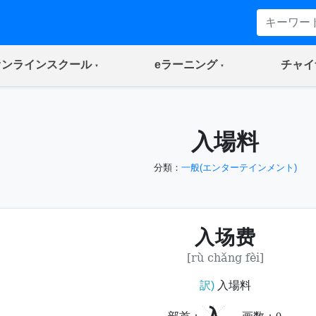
(current)
(current)
オンラインスクール
eラーニング
チャイ
入場料
分類：
一般(エンターテインメント)
入场费
[rù chǎng fèi]
訳)
入場料