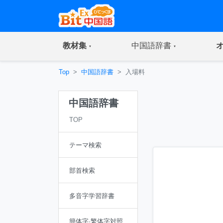
(current)
(current)
教材集
中国語辞書
Top
中国語辞書
入場料
中国語辞書
TOP
テーマ検索
部首検索
多音字学習辞書
簡体字·繁体字対照