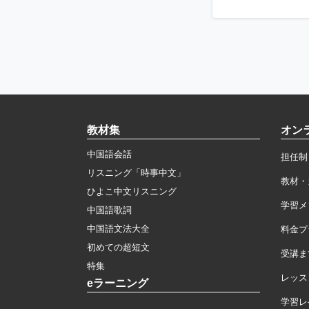
教材集
オン
中国語会話
担任制
リスニング「時事中文」
教材・
ひよこ中文リスニング
学習メ
中国語歌詞
中国語文法大全
料金プ
初めての超短文
受講ま
特集
レッス
eラーニング
学習レ