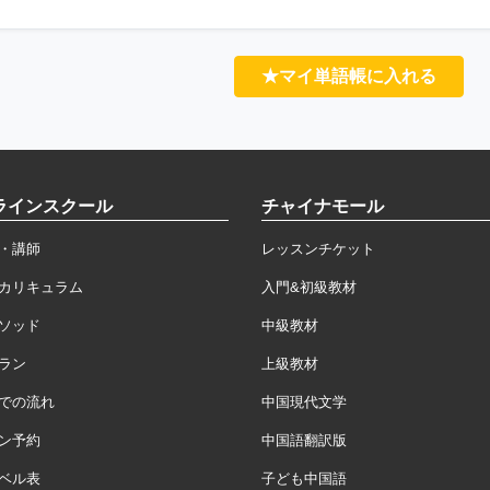
★マイ単語帳に入れる
ラインスクール
チャイナモール
・講師
レッスンチケット
カリキュラム
入門&初級教材
ソッド
中級教材
ラン
上級教材
での流れ
中国現代文学
ン予約
中国語翻訳版
ベル表
子ども中国語