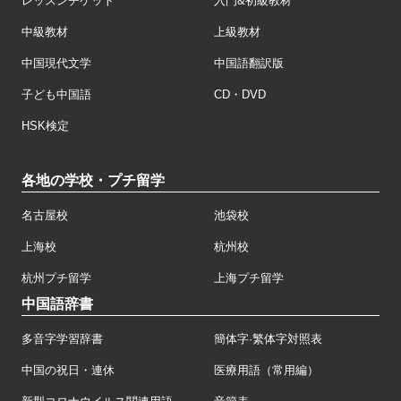
レッスンチケット
入門&初級教材
中級教材
上級教材
中国現代文学
中国語翻訳版
子ども中国語
CD・DVD
HSK検定
各地の学校・プチ留学
名古屋校
池袋校
上海校
杭州校
杭州プチ留学
上海プチ留学
中国語辞書
多音字学習辞書
簡体字·繁体字対照表
中国の祝日・連休
医療用語（常用編）