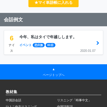
★マイ単語帳に入れる
会話例文
6
今年、私はタイで年越しします。
ナイ
イベント
恐归族
80后
ス
2020.01.07
▲
ページトップへ
教材集
中国語会話
リスニング「時事中文」
ひよこ中文リスニング
中国語歌詞