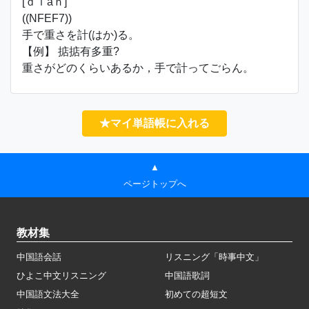
[ｄｉāｎ]
((NFEF7))
手で重さを計(はか)る。
【例】 掂掂有多重?
重さがどのくらいあるか，手で計ってごらん。
★マイ単語帳に入れる
▲
ページトップへ
教材集
中国語会話
リスニング「時事中文」
ひよこ中文リスニング
中国語歌詞
中国語文法大全
初めての超短文