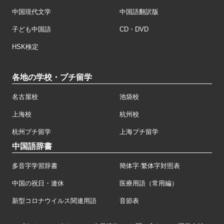
中国現代文学
中国語翻訳版
子ども中国語
CD・DVD
HSK検定
各地の学校・プチ留学
名古屋校
池袋校
上海校
杭州校
杭州プチ留学
上海プチ留学
中国語辞書
多音字学習辞書
簡体字·繁体字対照表
中国の祝日・連休
医療用語（常用編）
新型コロナウイルス関連用語
音節表