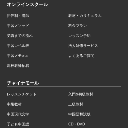
オンラインスクール
担任制・講師
教材・カリキュラム
学習メソッド
料金プラン
受講までの流れ
レッスン予約
学習レベル表
法人研修サービス
学習メモplus
よくあるご質問
网校教师招聘
チャイナモール
レッスンチケット
入門&初級教材
中級教材
上級教材
中国現代文学
中国語翻訳版
子ども中国語
CD・DVD