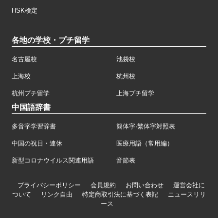
HSK検定
各地の学校・プチ留学
名古屋校
池袋校
上海校
杭州校
杭州プチ留学
上海プチ留学
中国語辞書
多音字学習辞書
簡体字·繁体字対照表
中国の祝日・連休
医療用語（常用編）
新型コロナウイルス関連用語
音節表
プライバシーポリシー
会員規約
お問い合わせ
運営会社に
ついて
リンク自由
特定商取引法に基づく表記
ニュースリリ
ース