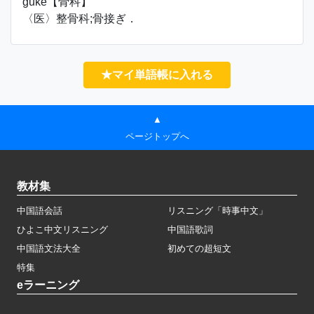
gǔkē【骨科】
〈医〉整骨科;骨接ぎ．
★マイ単語帳に入れる
▲
ページトップへ
教材集
中国語会話
リスニング「時事中文」
ひよこ中文リスニング
中国語歌詞
中国語文法大全
初めての超短文
特集
eラーニング