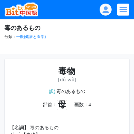
毒のあるもの
分類：
一般(健康と医学)
毒物
[dú wù]
訳)
毒のあるもの
母
部首：
画数：
4
【名詞】 毒のあるもの