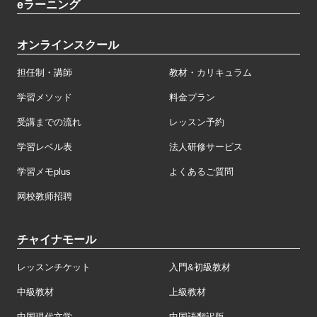
eラーニング
オンラインスクール
担任制・講師
教材・カリキュラム
学習メソッド
料金プラン
受講までの流れ
レッスン予約
学習レベル表
法人研修サービス
学習メモplus
よくあるご質問
网校教师招聘
チャイナモール
レッスンチケット
入門&初級教材
中級教材
上級教材
中国現代文学
中国語翻訳版