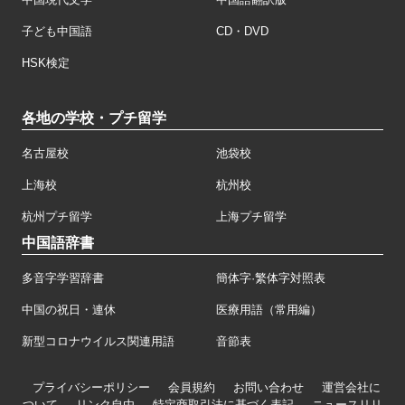
子ども中国語
CD・DVD
HSK検定
各地の学校・プチ留学
名古屋校
池袋校
上海校
杭州校
杭州プチ留学
上海プチ留学
中国語辞書
多音字学習辞書
簡体字·繁体字対照表
中国の祝日・連休
医療用語（常用編）
新型コロナウイルス関連用語
音節表
プライバシーポリシー
会員規約
お問い合わせ
運営会社に
ついて
リンク自由
特定商取引法に基づく表記
ニュースリリ