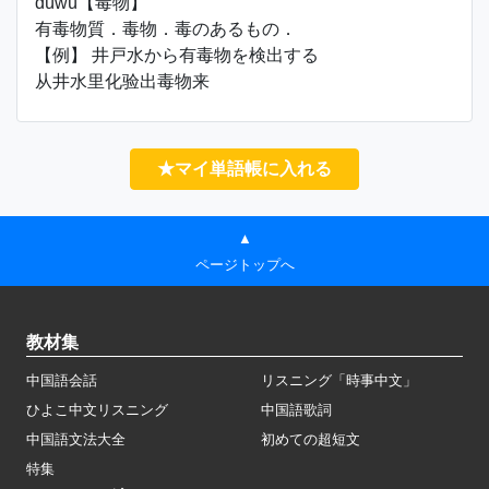
dúwù【毒物】
有毒物質．毒物．毒のあるもの．
【例】 井戸水から有毒物を検出する
从井水里化验出毒物来
★マイ単語帳に入れる
▲
ページトップへ
教材集
中国語会話
リスニング「時事中文」
ひよこ中文リスニング
中国語歌詞
中国語文法大全
初めての超短文
特集