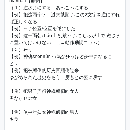
diāndǎo【颠倒】
（１）逆さまにする．あべこべにする．
【例】把这两个字～过来就顺了/この2文字を逆にすれ
ば正しくなる．
【例】～了位置/位置を逆にした．
【例】这一面朝cháo上,别放～了/こちらが上で,逆さま
に置いてはいけない．（→動作動詞コラム）
（２）狂う．
【例】神魂shénhún～/気が狂うほど夢中になるこ
と．
【例】把被颠倒的历史再颠倒过来
ゆがめられた歴史をもう一度もとの姿に戻す
【例】把男子弄得神魂颠倒的女人
男なかせの女
【例】使中年妇女神魂颠倒的男人
キラー