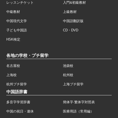
レッスンチケット
入門&初級教材
中級教材
上級教材
中国現代文学
中国語翻訳版
子ども中国語
CD・DVD
HSK検定
各地の学校・プチ留学
名古屋校
池袋校
上海校
杭州校
杭州プチ留学
上海プチ留学
中国語辞書
多音字学習辞書
簡体字·繁体字対照表
中国の祝日・連休
医療用語（常用編）