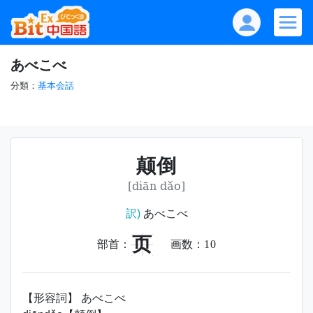
あべこべ
分類：
基本会話
颠倒
[diān dǎo]
訳)
あべこべ
页
部首：
画数：
10
【形容詞】 あべこべ