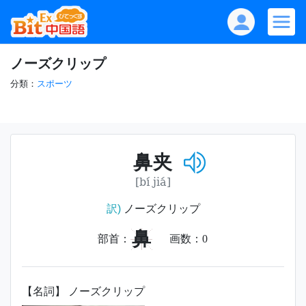
ノーズクリップ
分類：
スポーツ
鼻夹
[bí jiá]
訳)
ノーズクリップ
鼻
部首：
画数：
0
【名詞】 ノーズクリップ