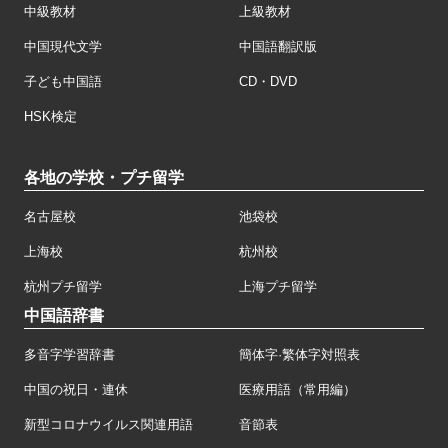
中級教材
上級教材
中国現代文学
中国語翻訳版
子ども中国語
CD・DVD
HSK検定
各地の学校・プチ留学
名古屋校
池袋校
上海校
杭州校
杭州プチ留学
上海プチ留学
中国語辞書
多音字学習辞書
簡体字·繁体字対照表
中国の祝日・連休
医療用語（常用編）
新型コロナウイルス関連用語
音節表