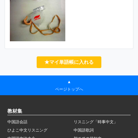
★マイ単語帳に入れる
▲
ページトップへ
教材集
中国語会話
リスニング「時事中文」
ひよこ中文リスニング
中国語歌詞