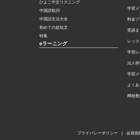
ひよこ中文リスニング
学習メ
中国語歌詞
中国語文法大全
料金プ
初めての超短文
受講ま
特集
レッス
eラーニング
学習レ
法人研
学習メモ
よくあ
网校教
プライバシーポリシー
|
会員規