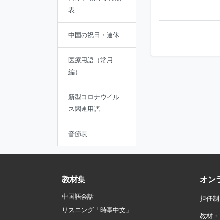
表
中国の祝日・連休
医療用語（常用
編）
新型コロナウイル
ス関連用語
音節表
教材集
オン
中国語会話
担任制
リスニング「時事中文」
教材・