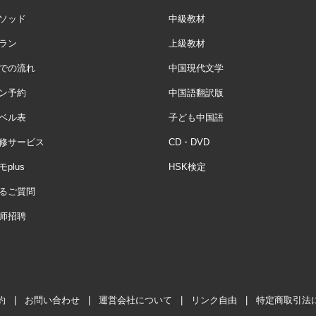
ソッド
中級教材
ラン
上級教材
での流れ
中国現代文学
ン予約
中国語翻訳版
ベル表
子ども中国語
修サービス
CD・DVD
plus
HSK検定
るご質問
师招聘
約
|
お問い合わせ
|
運営会社について
|
リンク自由
|
特定商取引法