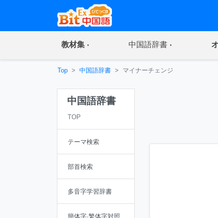
(current)
(current)
教材集
中国語辞書
Top
中国語辞書
マイナーチェンジ
中国語辞書
TOP
テーマ検索
部首検索
多音字学習辞書
簡体字·繁体字対照