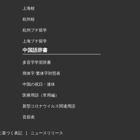
上海校
杭州校
杭州プチ留学
上海プチ留学
中国語辞書
多音字学習辞書
簡体字·繁体字対照表
中国の祝日・連休
医療用語（常用編）
新型コロナウイルス関連用語
音節表
に基づく表記
|
ニュースリリース