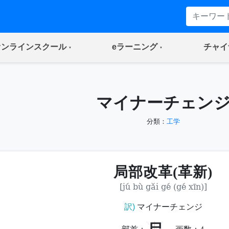
(current)
(current)
オンラインスクール
eラーニング
チャイ
マイナーチェン
分類：
工学
局部改革(革新)
[jú bù gǎi gé (gé xīn)]
訳)
マイナーチェンジ