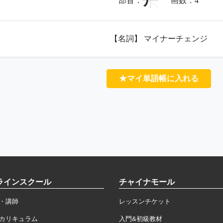
尸
部首：
画数：
4
【名詞】 マイナーチェンジ
★マイ単語帳に入れる
ラインスクール
チャイナモール
・講師
レッスンチケット
カリキュラム
入門&初級教材